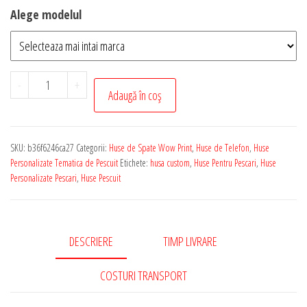
Alege modelul
Cantitate
-
+
Adaugă în coș
Husa
de
Telefon
SKU:
b36f6246ca27
Categorii:
Huse de Spate Wow Print
,
Huse de Telefon
,
Huse
Personalizata
Personalizate Tematica de Pescuit
Etichete:
husa custom
,
Huse Pentru Pescari
,
Huse
cu
Personalizate Pescari
,
Huse Pescuit
Tematica
-
Pescuit
DESCRIERE
TIMP LIVRARE
007
COSTURI TRANSPORT