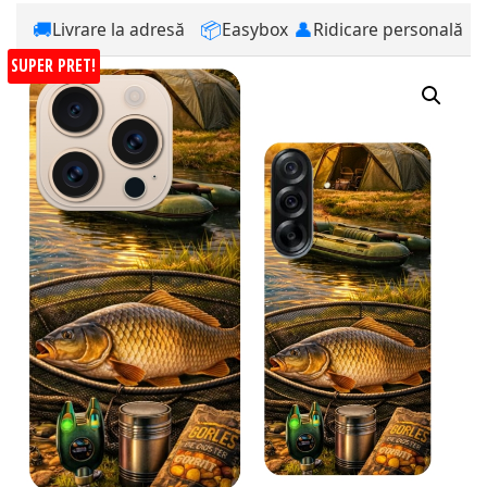
🚚
📦
👤
Livrare la adresă
Easybox
Ridicare personală
SUPER PRET!