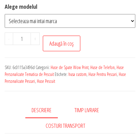
Alege modelul
Cantitate
-
+
Adaugă în coș
Husa
de
Telefon
SKU:
6c0115a3496d
Categorii:
Huse de Spate Wow Print
,
Huse de Telefon
,
Huse
Personalizata
Personalizate Tematica de Pescuit
Etichete:
husa custom
,
Huse Pentru Pescari
,
Huse
cu
Personalizate Pescari
,
Huse Pescuit
Tematica
-
Pescuit
DESCRIERE
TIMP LIVRARE
006
COSTURI TRANSPORT