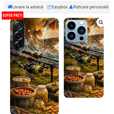
🚚
📦
👤
Livrare la adresă
Easybox
Ridicare personală
SUPER PRET!