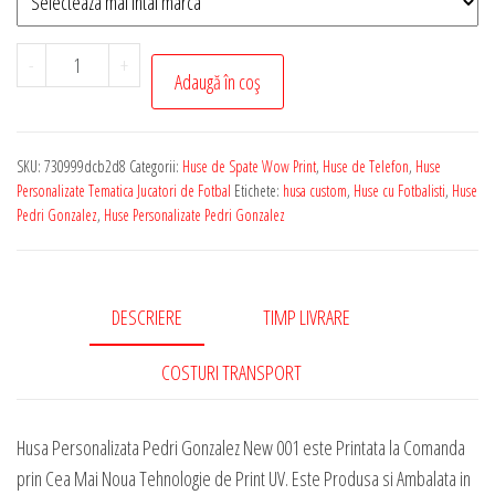
Cantitate
-
+
Adaugă în coș
Husa
de
Telefon
SKU:
730999dcb2d8
Categorii:
Huse de Spate Wow Print
,
Huse de Telefon
,
Huse
Personalizata
Personalizate Tematica Jucatori de Fotbal
Etichete:
husa custom
,
Huse cu Fotbalisti
,
Huse
cu
Pedri Gonzalez
,
Huse Personalizate Pedri Gonzalez
Tematica
-
Pedri
DESCRIERE
TIMP LIVRARE
Gonzalez
New
COSTURI TRANSPORT
001
Husa Personalizata Pedri Gonzalez New 001 este Printata la Comanda
prin Cea Mai Noua Tehnologie de Print UV. Este Produsa si Ambalata in