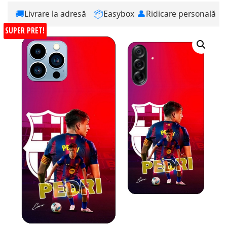
🚚
📦
👤
Livrare la adresă
Easybox
Ridicare personală
SUPER PRET!