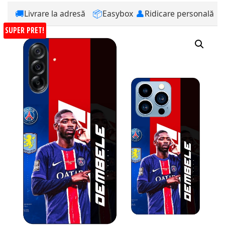
🚚
📦
👤
Livrare la adresă
Easybox
Ridicare personală
SUPER PRET!