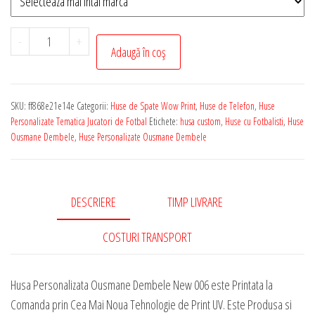
Cantitate
-
+
Adaugă în coș
Husa
de
Telefon
SKU:
ff868e21e14e
Categorii:
Huse de Spate Wow Print
,
Huse de Telefon
,
Huse
Personalizata
Personalizate Tematica Jucatori de Fotbal
Etichete:
husa custom
,
Huse cu Fotbalisti
,
Huse
cu
Ousmane Dembele
,
Huse Personalizate Ousmane Dembele
Tematica
-
Ousmane
DESCRIERE
TIMP LIVRARE
Dembele
New
COSTURI TRANSPORT
006
Husa Personalizata Ousmane Dembele New 006 este Printata la
Comanda prin Cea Mai Noua Tehnologie de Print UV. Este Produsa si