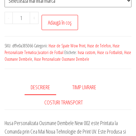
Cantitate
-
+
Adaugă în coș
Husa
de
Telefon
SKU:
df9e0a385066
Categorii:
Huse de Spate Wow Print
,
Huse de Telefon
,
Huse
Personalizata
Personalizate Tematica Jucatori de Fotbal
Etichete:
husa custom
,
Huse cu Fotbalisti
,
Huse
cu
Ousmane Dembele
,
Huse Personalizate Ousmane Dembele
Tematica
-
Ousmane
DESCRIERE
TIMP LIVRARE
Dembele
New
COSTURI TRANSPORT
002
Husa Personalizata Ousmane Dembele New 002 este Printata la
Comanda prin Cea Mai Noua Tehnologie de Print UV. Este Produsa si