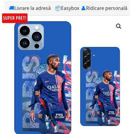
🚚
📦
👤
Livrare la adresă
Easybox
Ridicare personală
SUPER PRET!