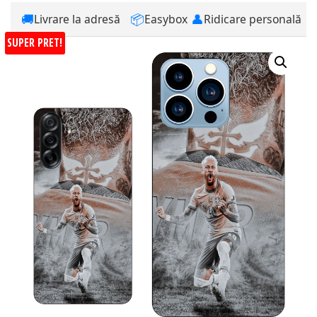
🚚
📦
👤
Livrare la adresă
Easybox
Ridicare personală
SUPER PRET!