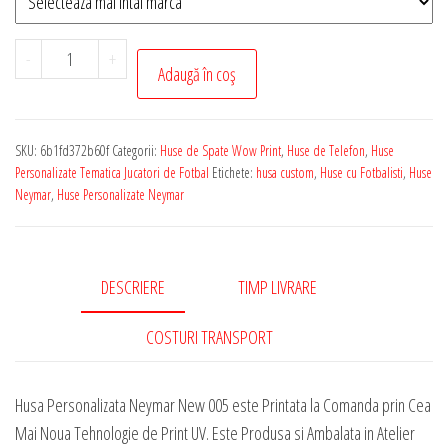
Cantitate
-
+
Adaugă în coș
Husa
de
Telefon
SKU:
6b1fd372b60f
Categorii:
Huse de Spate Wow Print
,
Huse de Telefon
,
Huse
Personalizata
Personalizate Tematica Jucatori de Fotbal
Etichete:
husa custom
,
Huse cu Fotbalisti
,
Huse
cu
Neymar
,
Huse Personalizate Neymar
Tematica
-
Neymar
DESCRIERE
TIMP LIVRARE
New
005
COSTURI TRANSPORT
Husa Personalizata Neymar New 005 este Printata la Comanda prin Cea
Mai Noua Tehnologie de Print UV. Este Produsa si Ambalata in Atelier