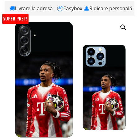
🚚
📦
👤
Livrare la adresă
Easybox
Ridicare personală
SUPER PRET!