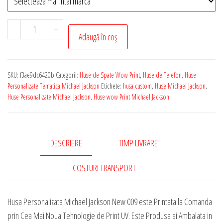
Cantitate
-
+
Adaugă în coș
Husa
de
Telefon
SKU:
f3ae9dc6420b
Categorii:
Huse de Spate Wow Print
,
Huse de Telefon
,
Huse
Personalizata
Personalizate Tematica Michael Jackson
Etichete:
husa custom
,
Huse Michael Jackson
,
cu
Huse Personalizate Michael Jackson
,
Huse wow Print Michael Jackson
Tematica
-
Michael
DESCRIERE
TIMP LIVRARE
Jackson
New
COSTURI TRANSPORT
009
Husa Personalizata Michael Jackson New 009 este Printata la Comanda
prin Cea Mai Noua Tehnologie de Print UV. Este Produsa si Ambalata in