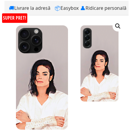
🚚
📦
👤
Livrare la adresă
Easybox
Ridicare personală
SUPER PRET!