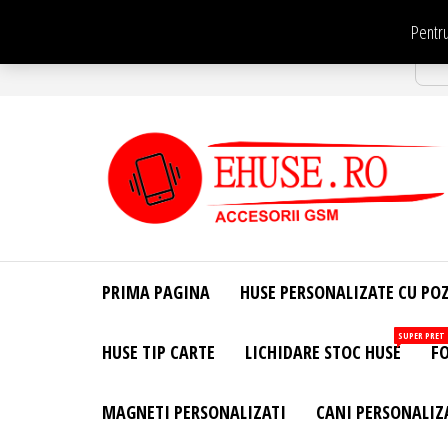
Sari
Pentru
la
Str
conținut
EHuse.ro –
EHuse.ro –
Huse
Site Oficial .
Personalizate
PRIMA PAGINA
HUSE PERSONALIZATE CU PO
Huse
Pentru Orice
Marca de
Personalizate
SUPER PRET
HUSE TIP CARTE
LICHIDARE STOC HUSE
FO
Telefon –
Diverse
Personalizari
MAGNETI PERSONALIZATI
CANI PERSONALIZ
– Accesorii
GSM