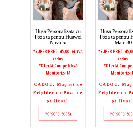
Husa Personalizata cu
Husa Personaliz
Poza ta pentru Huawei
Poza ta pentru
Nova 5i
Mate 30
*SUPER PRET:
45,00
lei
*SUPER PRET:
45,
TVA
Inclus
Inclus
*Ofertă Competitivă
*Ofertă Compet
Monitorizată
Monitoriza
CADOU
: Magnet de
CADOU
: Mag
Frigider cu Poza de
Frigider cu P
pe Husa!
pe Husa
Personalizeaza
Personalizea