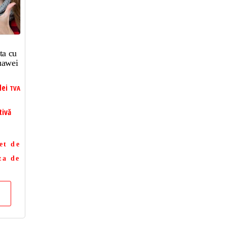
ta cu
uawei
lei
TVA
tivă
et de
za de
a