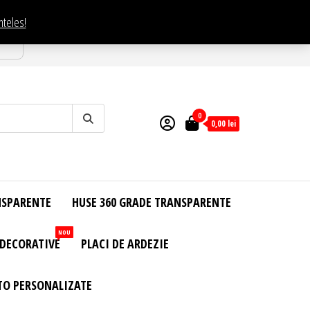
nteles!
esti
0
0,00
lei
NSPARENTE
HUSE 360 GRADE TRANSPARENTE
NOU
 DECORATIVE
PLACI DE ARDEZIE
TO PERSONALIZATE