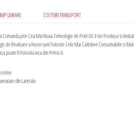
-
Michael
IMP LIVRARE
COSTURI TRANSPORT
Jackson
New
la Comanda prin Cea Mai Noua Tehnologie de Print UV. Este Produsa si Ambal
003
gic de Realizare a Husei sunt Folosite Cele Mai Calitative Consumabile si Mat
sa poate fi Folosita inca din Prima Zi.
rosime.
Jumatate din Laterale.