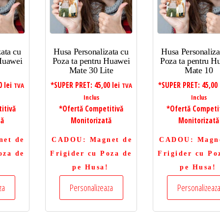
ata cu
Husa Personalizata cu
Husa Personaliza
 Huawei
Poza ta pentru Huawei
Poza ta pentru H
Mate 30 Lite
Mate 10
00
lei
*SUPER PRET:
45,00
lei
*SUPER PRET:
45,00
TVA
TVA
Inclus
Inclus
itivă
*Ofertă Competitivă
*Ofertă Competi
tă
Monitorizată
Monitorizată
net de
CADOU
: Magnet de
CADOU
: Magn
oza de
Frigider cu Poza de
Frigider cu Po
!
pe Husa!
pe Husa!
za
Personalizeaza
Personalizeaz