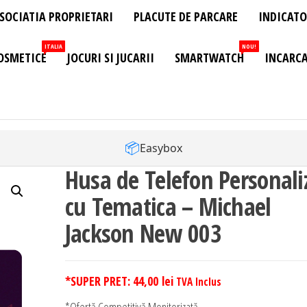
SOCIATIA PROPRIETARI
PLACUTE DE PARCARE
INDICATO
ITALIA
NOU!
OSMETICE
JOCURI SI JUCARII
SMARTWATCH
INCARCA
📦
Easybox
Husa de Telefon Personali
cu Tematica – Michael
Jackson New 003
*SUPER PRET:
44,00
lei
TVA Inclus