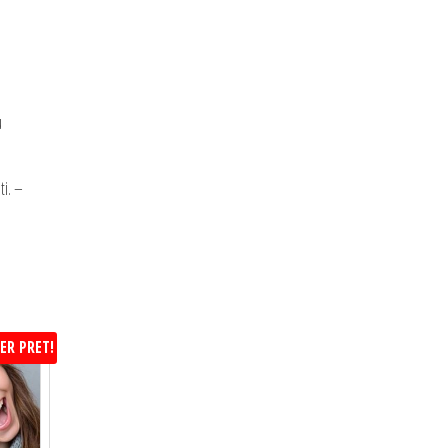
u
ti. –
ER PRET!