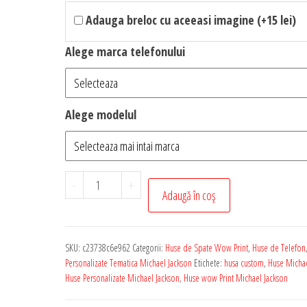
Adauga breloc cu aceeasi imagine (+15 lei)
Alege marca telefonului
Alege modelul
Cantitate
-
+
Adaugă în coș
Husa
de
Telefon
SKU:
c23738c6e962
Categorii:
Huse de Spate Wow Print
,
Huse de Telefon
Personalizata
Personalizate Tematica Michael Jackson
Etichete:
husa custom
,
Huse Michae
cu
Huse Personalizate Michael Jackson
,
Huse wow Print Michael Jackson
Tematica