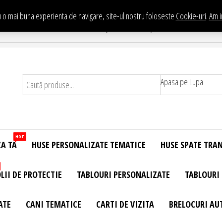
 o mai buna experienta de navigare, site-ul nostru foloseste
Cookie-uri
.
Am i
Te asteptam in Showroom eHuse.ro
. Constantin Brancusi Nr. 11 - Complex Potcoava, Sector 3 Titan - Bucur
Apasa pe Lupa
HOT
ZA TA
HUSE PERSONALIZATE TEMATICE
HUSE SPATE TRA
LII DE PROTECTIE
TABLOURI PERSONALIZATE
TABLOURI
ATE
CANI TEMATICE
CARTI DE VIZITA
BRELOCURI AU