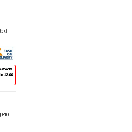
elul
Showroom
le 12.00
(+10