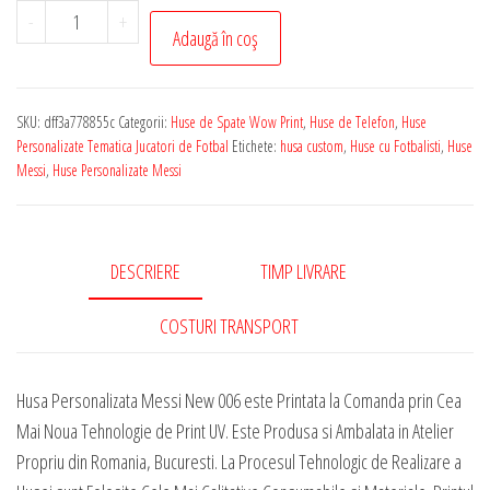
Cantitate
-
+
Adaugă în coș
Husa
de
Telefon
SKU:
dff3a778855c
Categorii:
Huse de Spate Wow Print
,
Huse de Telefon
,
Huse
Personalizata
Personalizate Tematica Jucatori de Fotbal
Etichete:
husa custom
,
Huse cu Fotbalisti
,
Huse
cu
Messi
,
Huse Personalizate Messi
Tematica
-
Messi
DESCRIERE
TIMP LIVRARE
New
006
COSTURI TRANSPORT
Husa Personalizata Messi New 006 este Printata la Comanda prin Cea
Mai Noua Tehnologie de Print UV. Este Produsa si Ambalata in Atelier
Propriu din Romania, Bucuresti. La Procesul Tehnologic de Realizare a