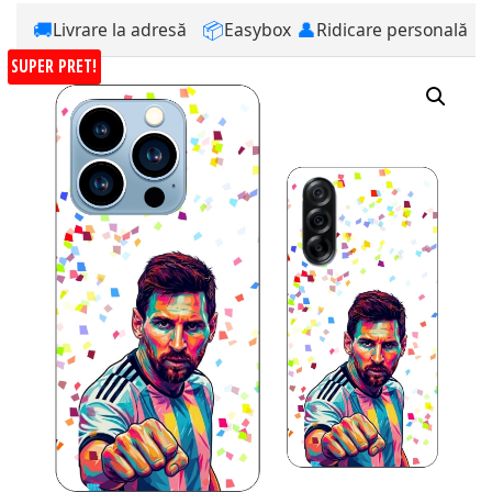
🚚
📦
👤
Livrare la adresă
Easybox
Ridicare personală
SUPER PRET!