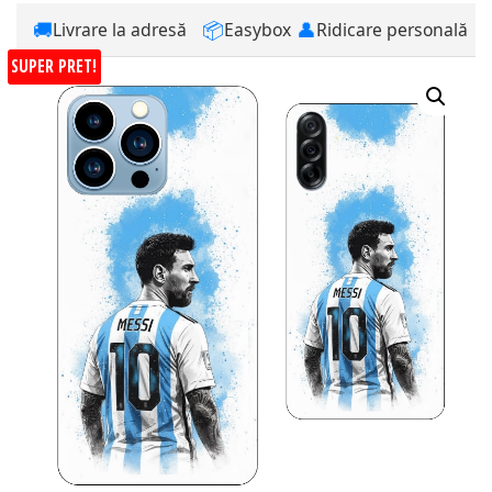
🚚
📦
👤
Livrare la adresă
Easybox
Ridicare personală
SUPER PRET!