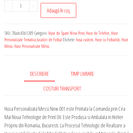
Cantitate
-
+
Adaugă în coș
Husa
de
Telefon
SKU:
78adc43b1289
Categorii:
Huse de Spate Wow Print
,
Huse de Telefon
,
Huse
Personalizata
Personalizate Tematica Jucatori de Fotbal
Etichete:
husa custom
,
Huse cu Fotbalisti
,
Huse
cu
Messi
,
Huse Personalizate Messi
Tematica
-
Messi
DESCRIERE
TIMP LIVRARE
New
001
COSTURI TRANSPORT
Husa Personalizata Messi New 001 este Printata la Comanda prin Cea
Mai Noua Tehnologie de Print UV. Este Produsa si Ambalata in Atelier
Propriu din Romania, Bucuresti. La Procesul Tehnologic de Realizare a