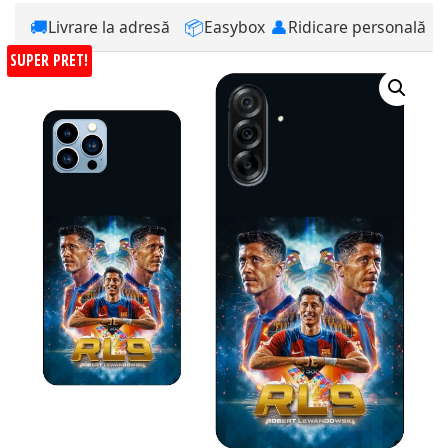
🚚
📦
👤
Livrare la adresă
Easybox
Ridicare personală
SUPER PRET!