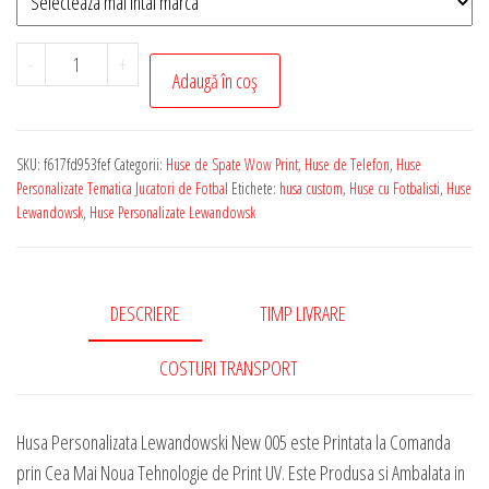
Cantitate
-
+
Adaugă în coș
Husa
de
Telefon
SKU:
f617fd953fef
Categorii:
Huse de Spate Wow Print
,
Huse de Telefon
,
Huse
Personalizata
Personalizate Tematica Jucatori de Fotbal
Etichete:
husa custom
,
Huse cu Fotbalisti
,
Huse
cu
Lewandowsk
,
Huse Personalizate Lewandowsk
Tematica
-
Lewandowski
DESCRIERE
TIMP LIVRARE
New
005
COSTURI TRANSPORT
Husa Personalizata Lewandowski New 005 este Printata la Comanda
prin Cea Mai Noua Tehnologie de Print UV. Este Produsa si Ambalata in