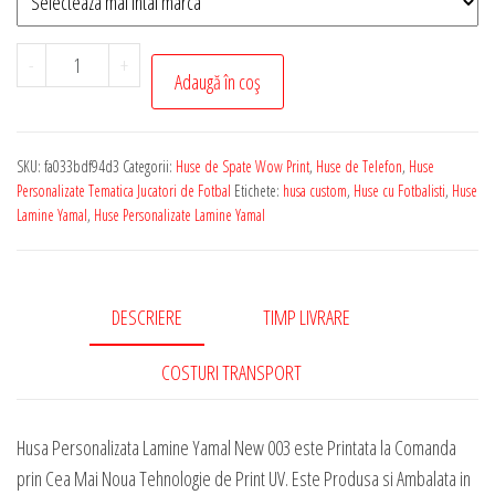
Cantitate
-
+
Adaugă în coș
Husa
de
Telefon
SKU:
fa033bdf94d3
Categorii:
Huse de Spate Wow Print
,
Huse de Telefon
,
Huse
Personalizata
Personalizate Tematica Jucatori de Fotbal
Etichete:
husa custom
,
Huse cu Fotbalisti
,
Huse
cu
Lamine Yamal
,
Huse Personalizate Lamine Yamal
Tematica
-
Lamine
DESCRIERE
TIMP LIVRARE
Yamal
New
COSTURI TRANSPORT
003
Husa Personalizata Lamine Yamal New 003 este Printata la Comanda
prin Cea Mai Noua Tehnologie de Print UV. Este Produsa si Ambalata in