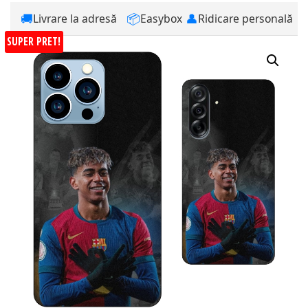
🚚
📦
👤
Livrare la adresă
Easybox
Ridicare personală
SUPER PRET!