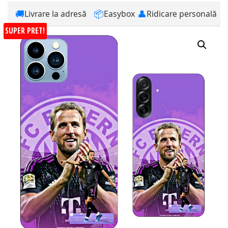
🚚
📦
👤
Livrare la adresă
Easybox
Ridicare personală
SUPER PRET!