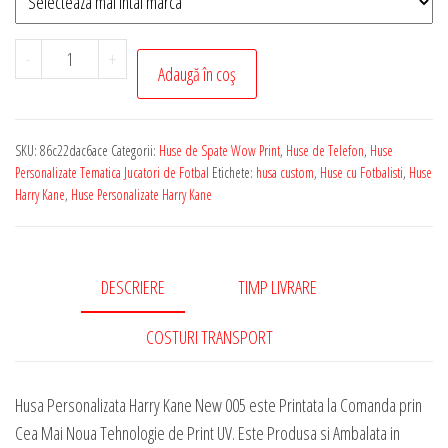
Cantitate
-
+
Adaugă în coș
Husa
de
Telefon
SKU:
86c22dac6ace
Categorii:
Huse de Spate Wow Print
,
Huse de Telefon
,
Huse
Personalizata
Personalizate Tematica Jucatori de Fotbal
Etichete:
husa custom
,
Huse cu Fotbalisti
,
Huse
cu
Harry Kane
,
Huse Personalizate Harry Kane
Tematica
-
Harry
DESCRIERE
TIMP LIVRARE
Kane
New
COSTURI TRANSPORT
005
Husa Personalizata Harry Kane New 005 este Printata la Comanda prin
Cea Mai Noua Tehnologie de Print UV. Este Produsa si Ambalata in