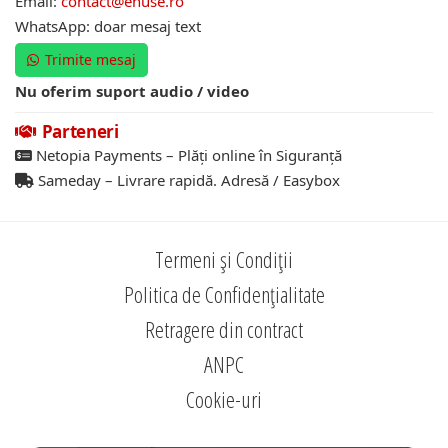
Email:
contact@ehuse.ro
WhatsApp: doar mesaj text
Trimite mesaj
Nu oferim suport audio / video
Parteneri
Netopia Payments – Plăți online în Siguranță
Sameday – Livrare rapidă. Adresă / Easybox
Termeni și Condiții
Politica de Confidențialitate
Retragere din contract
ANPC
Cookie-uri