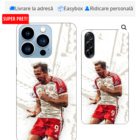
🚚
📦
👤
Livrare la adresă
Easybox
Ridicare personală
SUPER PRET!