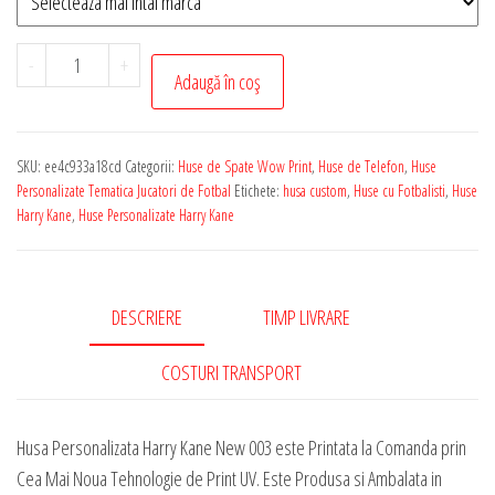
Cantitate
-
+
Adaugă în coș
Husa
de
Telefon
SKU:
ee4c933a18cd
Categorii:
Huse de Spate Wow Print
,
Huse de Telefon
,
Huse
Personalizata
Personalizate Tematica Jucatori de Fotbal
Etichete:
husa custom
,
Huse cu Fotbalisti
,
Huse
cu
Harry Kane
,
Huse Personalizate Harry Kane
Tematica
-
Harry
DESCRIERE
TIMP LIVRARE
Kane
New
COSTURI TRANSPORT
003
Husa Personalizata Harry Kane New 003 este Printata la Comanda prin
Cea Mai Noua Tehnologie de Print UV. Este Produsa si Ambalata in