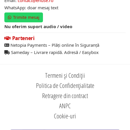
Email:
contact@ehuse.ro
WhatsApp: doar mesaj text
Trimite mesaj
Nu oferim suport audio / video
Parteneri
Netopia Payments – Plăți online în Siguranță
Sameday – Livrare rapidă. Adresă / Easybox
Termeni și Condiții
Politica de Confidențialitate
Retragere din contract
ANPC
Cookie-uri