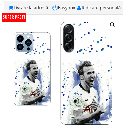
🚚
📦
👤
Livrare la adresă
Easybox
Ridicare personală
SUPER PRET!