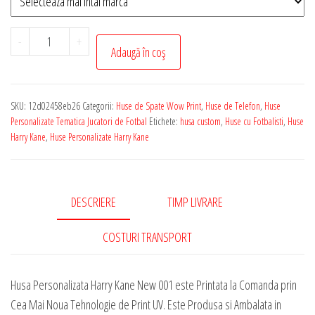
Cantitate
-
+
Adaugă în coș
Husa
de
Telefon
SKU:
12d02458eb26
Categorii:
Huse de Spate Wow Print
,
Huse de Telefon
,
Huse
Personalizata
Personalizate Tematica Jucatori de Fotbal
Etichete:
husa custom
,
Huse cu Fotbalisti
,
Huse
cu
Harry Kane
,
Huse Personalizate Harry Kane
Tematica
-
Harry
DESCRIERE
TIMP LIVRARE
Kane
New
COSTURI TRANSPORT
001
Husa Personalizata Harry Kane New 001 este Printata la Comanda prin
Cea Mai Noua Tehnologie de Print UV. Este Produsa si Ambalata in