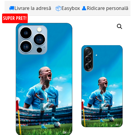
🚚
📦
👤
Livrare la adresă
Easybox
Ridicare personală
SUPER PRET!