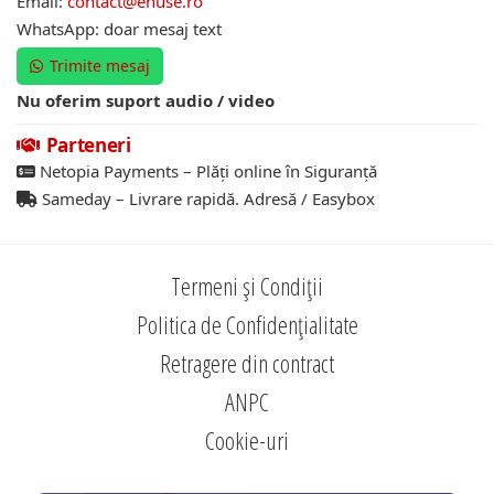
Email:
contact@ehuse.ro
WhatsApp: doar mesaj text
Trimite mesaj
Nu oferim suport audio / video
Parteneri
Netopia Payments – Plăți online în Siguranță
Sameday – Livrare rapidă. Adresă / Easybox
Termeni și Condiții
Politica de Confidențialitate
Retragere din contract
ANPC
Cookie-uri