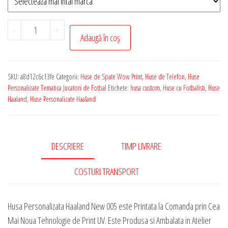
Cantitate
-
+
Adaugă în coș
Husa
de
Telefon
SKU:
a8d12c6c13fe
Categorii:
Huse de Spate Wow Print
,
Huse de Telefon
,
Huse
Personalizata
Personalizate Tematica Jucatori de Fotbal
Etichete:
husa custom
,
Huse cu Fotbalisti
,
Huse
cu
Haaland
,
Huse Personalizate Haaland
Tematica
-
Haaland
DESCRIERE
TIMP LIVRARE
New
005
COSTURI TRANSPORT
Husa Personalizata Haaland New 005 este Printata la Comanda prin Cea
Mai Noua Tehnologie de Print UV. Este Produsa si Ambalata in Atelier