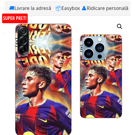
🚚
📦
👤
Livrare la adresă
Easybox
Ridicare personală
SUPER PRET!