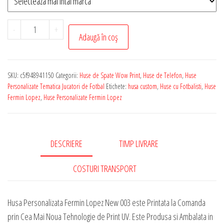
Cantitate
-
+
Adaugă în coș
Husa
de
Telefon
SKU:
c5f948941150
Categorii:
Huse de Spate Wow Print
,
Huse de Telefon
,
Huse
Personalizata
Personalizate Tematica Jucatori de Fotbal
Etichete:
husa custom
,
Huse cu Fotbalisti
,
Huse
cu
Fermin Lopez
,
Huse Personalizate Fermin Lopez
Tematica
-
Fermin
DESCRIERE
TIMP LIVRARE
Lopez
New
COSTURI TRANSPORT
003
Husa Personalizata Fermin Lopez New 003 este Printata la Comanda
prin Cea Mai Noua Tehnologie de Print UV. Este Produsa si Ambalata in