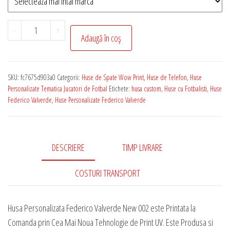
Cantitate
-
+
Adaugă în coș
Husa
de
Telefon
SKU:
fc7675d903a0
Categorii:
Huse de Spate Wow Print
,
Huse de Telefon
,
Huse
Personalizata
Personalizate Tematica Jucatori de Fotbal
Etichete:
husa custom
,
Huse cu Fotbalisti
,
Huse
cu
Federico Valverde
,
Huse Personalizate Federico Valverde
Tematica
-
Federico
DESCRIERE
TIMP LIVRARE
Valverde
New
COSTURI TRANSPORT
002
Husa Personalizata Federico Valverde New 002 este Printata la
Comanda prin Cea Mai Noua Tehnologie de Print UV. Este Produsa si