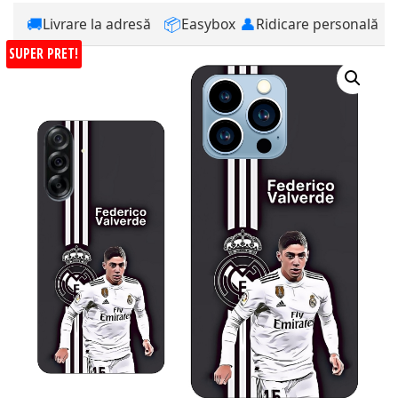
🚚
📦
👤
Livrare la adresă
Easybox
Ridicare personală
SUPER PRET!