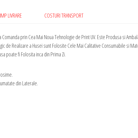
-
Enzo
IMP LIVRARE
COSTURI TRANSPORT
Fernandez
New
a Comanda prin Cea Mai Noua Tehnologie de Print UV. Este Produsa si Ambala
002
gic de Realizare a Husei sunt Folosite Cele Mai Calitative Consumabile si Mat
sa poate fi Folosita inca din Prima Zi.
rosime.
Jumatate din Laterale.