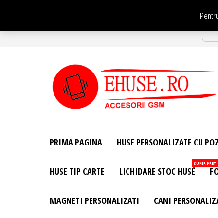
Sari
Pentru
la
Str
conținut
EHuse.ro –
EHuse.ro –
Huse
Site Oficial .
Personalizate
PRIMA PAGINA
HUSE PERSONALIZATE CU PO
Huse
Pentru Orice
Marca de
Personalizate
SUPER PRET
HUSE TIP CARTE
LICHIDARE STOC HUSE
FO
Telefon –
Diverse
Personalizari
MAGNETI PERSONALIZATI
CANI PERSONALIZ
– Accesorii
GSM