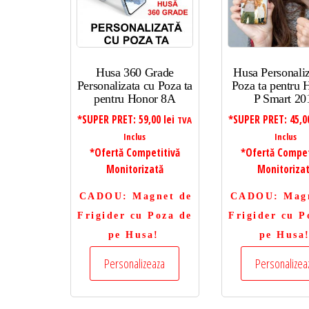
Husa 360 Grade
Husa Personaliz
Personalizata cu Poza ta
Poza ta pentru
pentru Honor 8A
P Smart 20
*SUPER PRET:
59,00
lei
*SUPER PRET:
45,
TVA
Inclus
Inclus
*Ofertă Competitivă
*Ofertă Compet
Monitorizată
Monitoriza
CADOU
: Magnet de
CADOU
: Mag
Frigider cu Poza de
Frigider cu P
pe Husa!
pe Husa
Personalizeaza
Personalizea