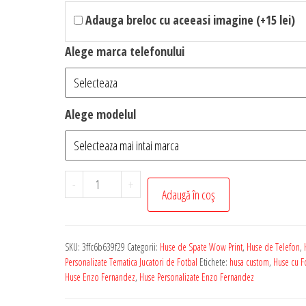
Adauga breloc cu aceeasi imagine (+15 lei)
Alege marca telefonului
Alege modelul
Cantitate
-
+
Adaugă în coș
Husa
de
Telefon
SKU:
3ffc6b639f29
Categorii:
Huse de Spate Wow Print
,
Huse de Telefon
,
Personalizata
Personalizate Tematica Jucatori de Fotbal
Etichete:
husa custom
,
Huse cu Fo
cu
Huse Enzo Fernandez
,
Huse Personalizate Enzo Fernandez
Tematica