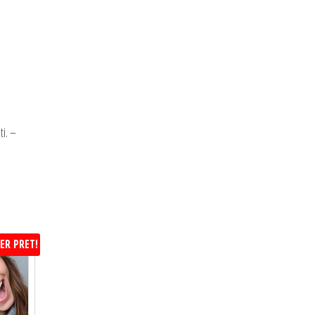
ti. –
ER PRET!