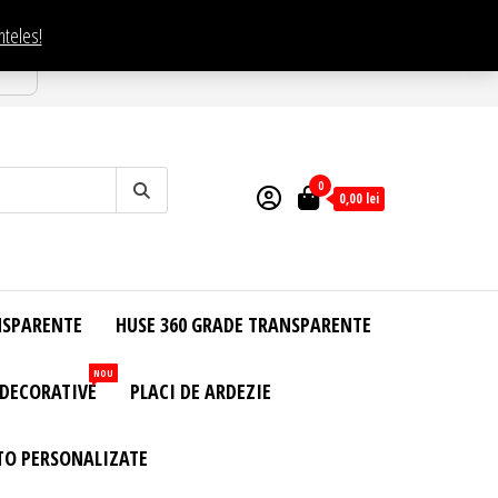
nteles!
esti
0
0,00
lei
NSPARENTE
HUSE 360 GRADE TRANSPARENTE
NOU
 DECORATIVE
PLACI DE ARDEZIE
TO PERSONALIZATE