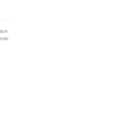
ta in
eriale.