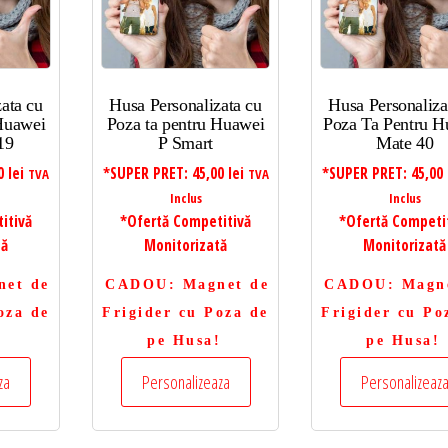
ata cu
Husa Personalizata cu
Husa Personaliza
 Huawei
Poza ta pentru Huawei
Poza Ta Pentru H
19
P Smart
Mate 40
00
lei
*SUPER PRET:
45,00
lei
*SUPER PRET:
45,00
TVA
TVA
Inclus
Inclus
itivă
*Ofertă Competitivă
*Ofertă Competi
tă
Monitorizată
Monitorizată
net de
CADOU
: Magnet de
CADOU
: Magn
oza de
Frigider cu Poza de
Frigider cu Po
!
pe Husa!
pe Husa!
za
Personalizeaza
Personalizeaz