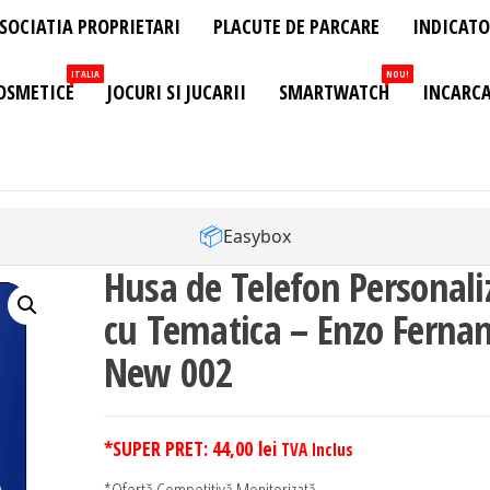
SOCIATIA PROPRIETARI
PLACUTE DE PARCARE
INDICATO
ITALIA
NOU!
OSMETICE
JOCURI SI JUCARII
SMARTWATCH
INCARCA
📦
Easybox
Husa de Telefon Personali
cu Tematica – Enzo Ferna
New 002
*SUPER PRET:
44,00
lei
TVA Inclus