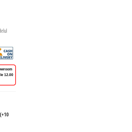
elul
Showroom
le 12.00
(+10