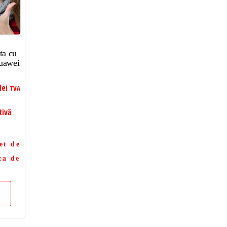
ta cu
uawei
lei
TVA
tivă
et de
za de
a