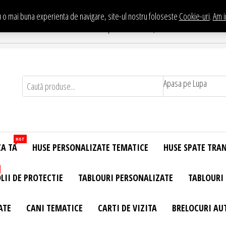
 o mai buna experienta de navigare, site-ul nostru foloseste
Cookie-uri
.
Am i
Te asteptam in Showroom eHuse.ro
. Constantin Brancusi Nr. 11 - Complex Potcoava, Sector 3 Titan - Bucur
Apasa pe Lupa
HOT
ZA TA
HUSE PERSONALIZATE TEMATICE
HUSE SPATE TRA
LII DE PROTECTIE
TABLOURI PERSONALIZATE
TABLOURI
ATE
CANI TEMATICE
CARTI DE VIZITA
BRELOCURI AU