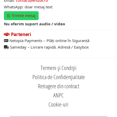
Email:
contact@ehuse.ro
WhatsApp: doar mesaj text
Trimite mesaj
Nu oferim suport audio / video
Parteneri
Netopia Payments – Plăți online în Siguranță
Sameday – Livrare rapidă. Adresă / Easybox
Termeni și Condiții
Politica de Confidențialitate
Retragere din contract
ANPC
Cookie-uri