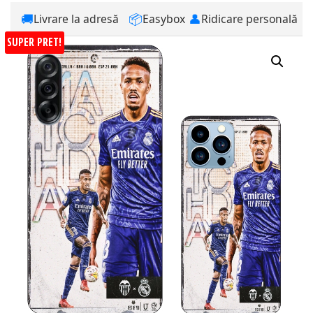
🚚
📦
👤
Livrare la adresă
Easybox
Ridicare personală
SUPER PRET!