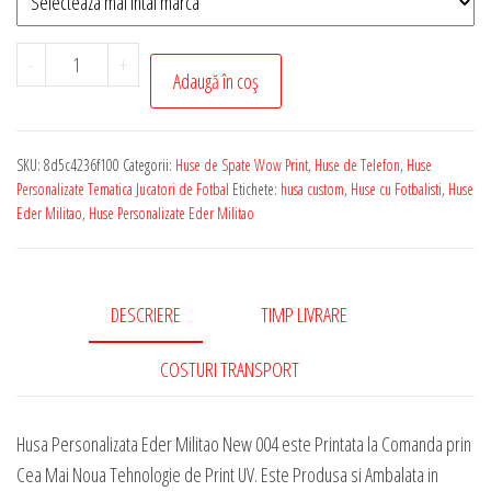
Cantitate
-
+
Adaugă în coș
Husa
de
Telefon
SKU:
8d5c4236f100
Categorii:
Huse de Spate Wow Print
,
Huse de Telefon
,
Huse
Personalizata
Personalizate Tematica Jucatori de Fotbal
Etichete:
husa custom
,
Huse cu Fotbalisti
,
Huse
cu
Eder Militao
,
Huse Personalizate Eder Militao
Tematica
-
Eder
DESCRIERE
TIMP LIVRARE
Militao
New
COSTURI TRANSPORT
004
Husa Personalizata Eder Militao New 004 este Printata la Comanda prin
Cea Mai Noua Tehnologie de Print UV. Este Produsa si Ambalata in