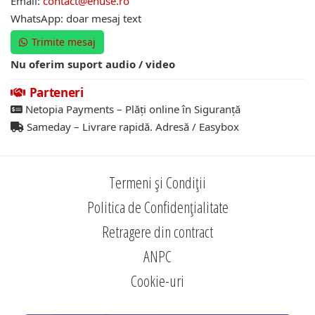
Email:
contact@ehuse.ro
WhatsApp: doar mesaj text
Trimite mesaj
Nu oferim suport audio / video
Parteneri
Netopia Payments – Plăți online în Siguranță
Sameday – Livrare rapidă. Adresă / Easybox
Termeni și Condiții
Politica de Confidențialitate
Retragere din contract
ANPC
Cookie-uri