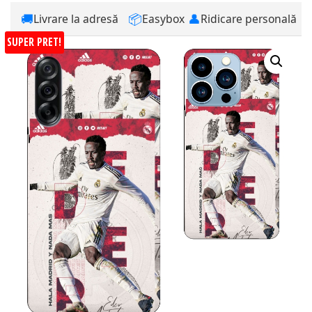
🚚
📦
👤
Livrare la adresă
Easybox
Ridicare personală
SUPER PRET!