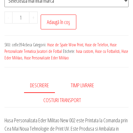
Cantitate
-
+
Adaugă în coș
Husa
de
Telefon
SKU:
ce8e394c6eca
Categorii:
Huse de Spate Wow Print
,
Huse de Telefon
,
Huse
Personalizata
Personalizate Tematica Jucatori de Fotbal
Etichete:
husa custom
,
Huse cu Fotbalisti
,
Huse
cu
Eder Militao
,
Huse Personalizate Eder Militao
Tematica
-
Eder
DESCRIERE
TIMP LIVRARE
Militao
New
COSTURI TRANSPORT
002
Husa Personalizata Eder Militao New 002 este Printata la Comanda prin
Cea Mai Noua Tehnologie de Print UV. Este Produsa si Ambalata in