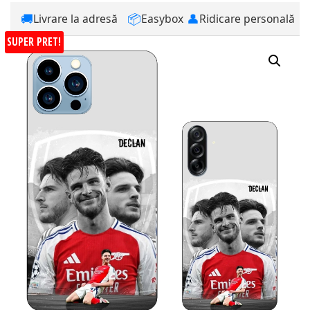
🚚
📦
👤
Livrare la adresă
Easybox
Ridicare personală
SUPER PRET!