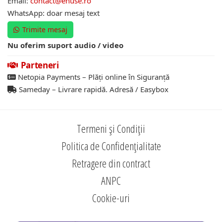
Email:
contact@ehuse.ro
WhatsApp: doar mesaj text
Trimite mesaj
Nu oferim suport audio / video
Parteneri
Netopia Payments – Plăți online în Siguranță
Sameday – Livrare rapidă. Adresă / Easybox
Termeni și Condiții
Politica de Confidențialitate
Retragere din contract
ANPC
Cookie-uri