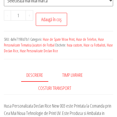
Cantitate
-
+
Adaugă în coș
Husa
de
Telefon
SKU:
4a9e7198d7b1
Categorii:
Huse de Spate Wow Print
,
Huse de Telefon
,
Huse
Personalizata
Personalizate Tematica Jucatori de Fotbal
Etichete:
husa custom
,
Huse cu Fotbalisti
,
Huse
cu
Declan Rice
,
Huse Personalizate Declan Rice
Tematica
-
Declan
DESCRIERE
TIMP LIVRARE
Rice
New
COSTURI TRANSPORT
003
Husa Personalizata Declan Rice New 003 este Printata la Comanda prin
Cea Mai Noua Tehnologie de Print UV. Este Produsa si Ambalata in