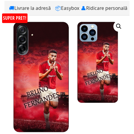
🚚
📦
👤
Livrare la adresă
Easybox
Ridicare personală
SUPER PRET!