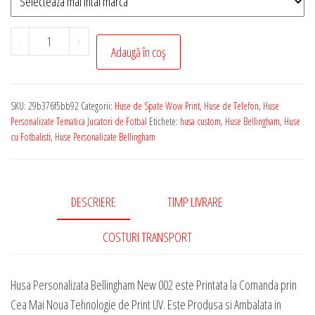
Cantitate
-
+
Adaugă în coș
Husa
de
Telefon
SKU:
29b376f5bb92
Categorii:
Huse de Spate Wow Print
,
Huse de Telefon
,
Huse
Personalizata
Personalizate Tematica Jucatori de Fotbal
Etichete:
husa custom
,
Huse Bellingham
,
Huse
cu
cu Fotbalisti
,
Huse Personalizate Bellingham
Tematica
-
Bellingham
DESCRIERE
TIMP LIVRARE
New
002
COSTURI TRANSPORT
Husa Personalizata Bellingham New 002 este Printata la Comanda prin
Cea Mai Noua Tehnologie de Print UV. Este Produsa si Ambalata in