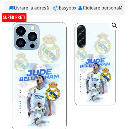
🚚
📦
👤
Livrare la adresă
Easybox
Ridicare personală
SUPER PRET!