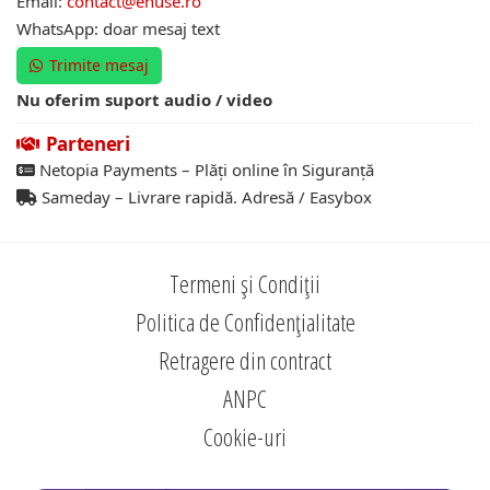
Email:
contact@ehuse.ro
WhatsApp: doar mesaj text
Trimite mesaj
Nu oferim suport audio / video
Parteneri
Netopia Payments – Plăți online în Siguranță
Sameday – Livrare rapidă. Adresă / Easybox
Termeni și Condiții
Politica de Confidențialitate
Retragere din contract
ANPC
Cookie-uri