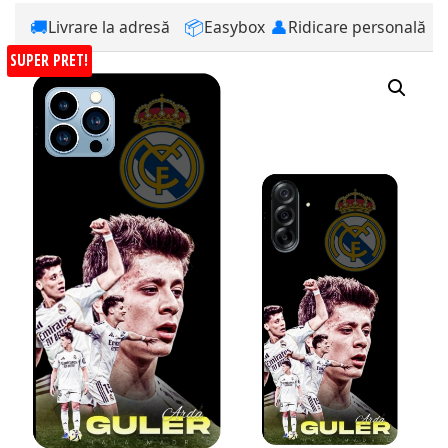
🚚
📦
👤
Livrare la adresă
Easybox
Ridicare personală
SUPER PRET!