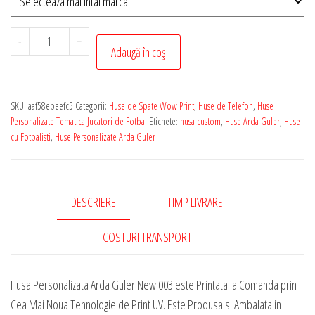
Cantitate
-
+
Adaugă în coș
Husa
de
Telefon
SKU:
aaf58ebeefc5
Categorii:
Huse de Spate Wow Print
,
Huse de Telefon
,
Huse
Personalizata
Personalizate Tematica Jucatori de Fotbal
Etichete:
husa custom
,
Huse Arda Guler
,
Huse
cu
cu Fotbalisti
,
Huse Personalizate Arda Guler
Tematica
-
Arda
DESCRIERE
TIMP LIVRARE
Guler
New
COSTURI TRANSPORT
003
Husa Personalizata Arda Guler New 003 este Printata la Comanda prin
Cea Mai Noua Tehnologie de Print UV. Este Produsa si Ambalata in