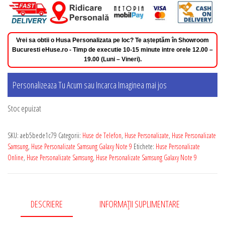
Vrei sa obtii o Husa Personalizata pe loc? Te așteptăm în Showroom
Bucuresti eHuse.ro - Timp de executie 10-15 minute intre orele 12.00 –
19.00 (Luni – Vineri).
Personalizeaza Tu Acum sau Incarca Imaginea mai jos
Stoc epuizat
SKU:
aeb5bede1c79
Categorii:
Huse de Telefon
,
Huse Personalizate
,
Huse Personalizate
Samsung
,
Huse Personalizate Samsung Galaxy Note 9
Etichete:
Huse Personalizate
Online
,
Huse Personalizate Samsung
,
Huse Personalizate Samsung Galaxy Note 9
DESCRIERE
INFORMAȚII SUPLIMENTARE