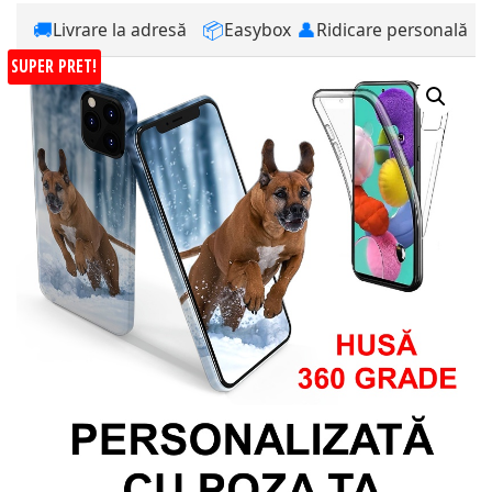
🚚
📦
👤
Livrare la adresă
Easybox
Ridicare personală
SUPER PRET!