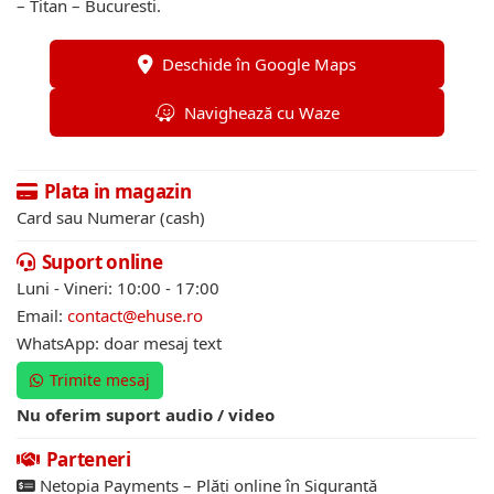
– Titan – Bucuresti.
Deschide în Google Maps
Navighează cu Waze
Plata in magazin
Card sau Numerar (cash)
Suport online
Luni - Vineri: 10:00 - 17:00
Email:
contact@ehuse.ro
WhatsApp: doar mesaj text
Trimite mesaj
Nu oferim suport audio / video
Parteneri
Netopia Payments – Plăți online în Siguranță