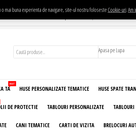
 o mai buna experienta de navigare, site-ul nostru foloseste
Cookie-uri
.
Am i
Te asteptam in Showroom eHuse.ro
. Constantin Brancusi Nr. 11 - Complex Potcoava, Sector 3 Titan - Bucur
Apasa pe Lupa
HOT
ZA TA
HUSE PERSONALIZATE TEMATICE
HUSE SPATE TRA
LII DE PROTECTIE
TABLOURI PERSONALIZATE
TABLOURI
ATE
CANI TEMATICE
CARTI DE VIZITA
BRELOCURI AU