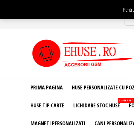
Sari
Pentru
la
Str
conținut
EHuse.ro –
EHuse.ro –
Huse
Site Oficial .
Personalizate
PRIMA PAGINA
HUSE PERSONALIZATE CU PO
Huse
Pentru Orice
Marca de
Personalizate
SUPER PRET
HUSE TIP CARTE
LICHIDARE STOC HUSE
FO
Telefon –
Diverse
Personalizari
MAGNETI PERSONALIZATI
CANI PERSONALIZ
– Accesorii
GSM