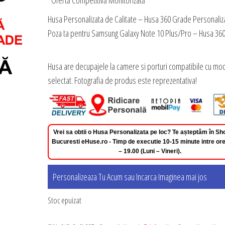
*Ofertă Competitivă Monitorizată
Husa Personalizata de Calitate – Husa 360 Grade Personaliz
Poza ta pentru Samsung Galaxy Note 10 Plus/Pro – Husa 36
Husa are decupajele la camere si porturi compatibile cu mod
selectat. Fotografia de produs este reprezentativa!
Vrei sa obtii o Husa Personalizata pe loc? Te așteptăm în 
Bucuresti eHuse.ro - Timp de executie 10-15 minute intre ore
– 19.00 (Luni – Vineri).
Personalizeaza Tu Acum sau Incarca Imaginea mai jos
Stoc epuizat