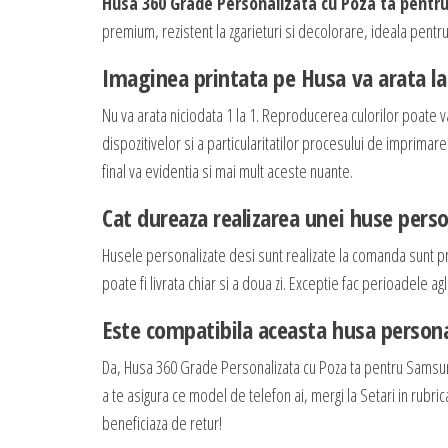
Husa 360 Grade Personalizata cu Poza ta pentr
premium, rezistent la zgarieturi si decolorare, ideala pentru 
Imaginea printata pe Husa va arata la 
Nu va arata niciodata 1 la 1. Reproducerea culorilor poate v
dispozitivelor si a particularitatilor procesului de imprimar
final va evidentia si mai mult aceste nuante.
Cat dureaza realizarea unei huse perso
Husele personalizate desi sunt realizate la comanda sunt p
poate fi livrata chiar si a doua zi. Exceptie fac perioadele
Este compatibila aceasta husa persona
Da, Husa 360 Grade Personalizata cu Poza ta pentru Samsu
a te asigura ce model de telefon ai, mergi la Setari in rubri
beneficiaza de retur!