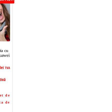
ta cu
uawei
lei
TVA
tivă
et de
za de