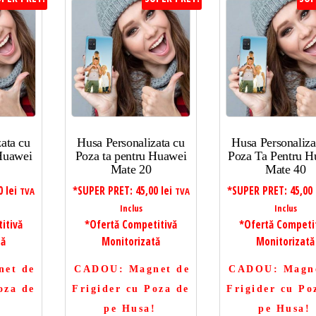
ata cu
Husa Personalizata cu
Husa Personaliza
 Huawei
Poza ta pentru Huawei
Poza Ta Pentru H
Mate 20
Mate 40
00
lei
*SUPER PRET:
45,00
lei
*SUPER PRET:
45,00
TVA
TVA
Inclus
Inclus
itivă
*Ofertă Competitivă
*Ofertă Competi
tă
Monitorizată
Monitorizată
net de
CADOU
: Magnet de
CADOU
: Magn
oza de
Frigider cu Poza de
Frigider cu Po
!
pe Husa!
pe Husa!