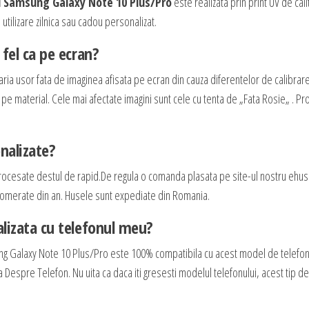
u Samsung Galaxy Note 10 Plus/Pro
este realizata prin print UV de cali
utilizare zilnica sau cadou personalizat.
fel ca pe ecran?
aria usor fata de imaginea afisata pe ecran din cauza diferentelor de calibrar
e pe material. Cele mai afectate imagini sunt cele cu tenta de „Fata Rosie„ . P
nalizate?
rocesate destul de rapid.De regula o comanda plasata pe site-ul nostru ehus
 aglomerate din an. Husele sunt expediate din Romania.
lizata cu telefonul meu?
ng Galaxy Note 10 Plus/Pro este 100% compatibila cu acest model de telefon
ca Despre Telefon. Nu uita ca daca iti gresesti modelul telefonului, acest tip d