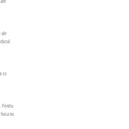
tate
e ale
rodusul
e.ro
. Pentru
e husa nu