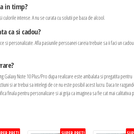
ta in timp?
i culorile intense. A nu se curata cu solutii pe baza de alcool.
ta ca si cadou?
e si personalizate. Afla pasiunile persoanei careia trebuie sa ii faci un cadou
vrare?
g Galaxy Note 10 Plus/Pro dupa realizare este ambalata si pregatita pentru
i si ar trebui sa intelegi de ce nu este posibil acest lucru. Daca te razgande
ica finala pentru personalizare si ai grija ca imaginea sa fie cat mai calitativa 
PER PRET!
SUPER PRET!
SUP