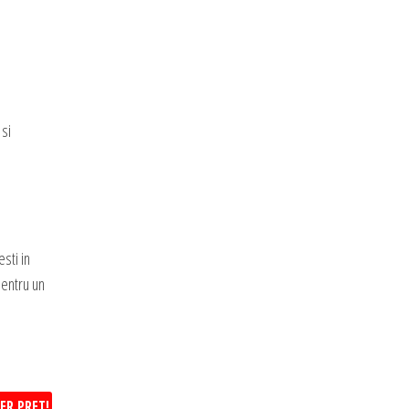
 si
sti in
pentru un
ER PRET!