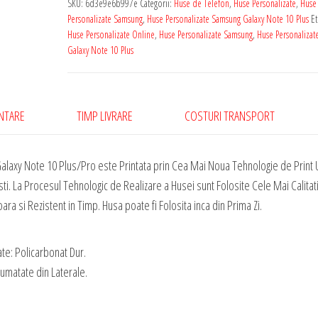
SKU:
6d3e9e6b997e
Categorii:
Huse de Telefon
,
Huse Personalizate
,
Huse
Personalizate Samsung
,
Huse Personalizate Samsung Galaxy Note 10 Plus
Et
Huse Personalizate Online
,
Huse Personalizate Samsung
,
Huse Personaliza
Galaxy Note 10 Plus
ENTARE
TIMP LIVRARE
COSTURI TRANSPORT
laxy Note 10 Plus/Pro este Printata prin Cea Mai Noua Tehnologie de Print 
ti. La Procesul Tehnologic de Realizare a Husei sunt Folosite Cele Mai Calitat
ra si Rezistent in Timp. Husa poate fi Folosita inca din Prima Zi.
te: Policarbonat Dur.
Jumatate din Laterale.