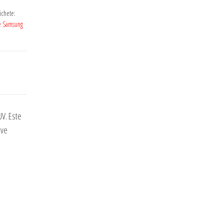
ichete:
te Samsung
UV. Este
ive