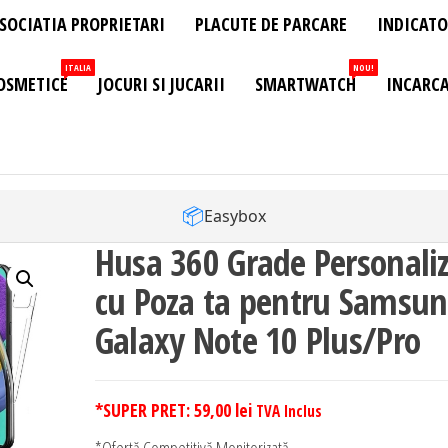
SOCIATIA PROPRIETARI
PLACUTE DE PARCARE
INDICATO
ITALIA
NOU!
OSMETICE
JOCURI SI JUCARII
SMARTWATCH
INCARCA
📦
Easybox
Husa 360 Grade Personali
cu Poza ta pentru Samsu
Galaxy Note 10 Plus/Pro
*SUPER PRET:
59,00
lei
TVA Inclus