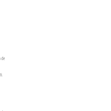
a de
i.