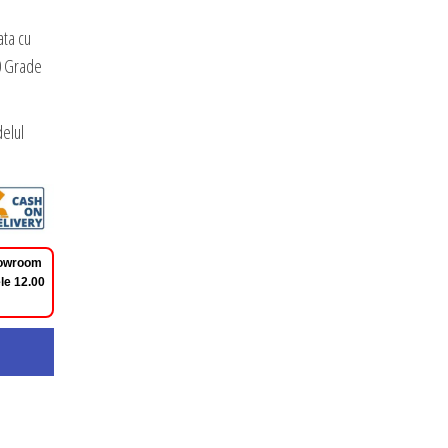
ata cu
0 Grade
elul
Showroom
le 12.00