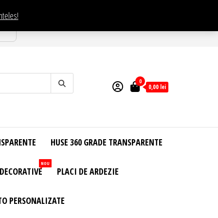
nteles!
esti
0
0,00
lei
NSPARENTE
HUSE 360 GRADE TRANSPARENTE
NOU
 DECORATIVE
PLACI DE ARDEZIE
TO PERSONALIZATE