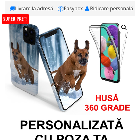
🚚
📦
👤
Livrare la adresă
Easybox
Ridicare personală
SUPER PRET!