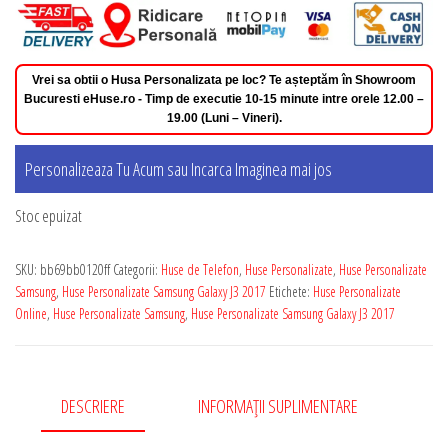
Vrei sa obtii o Husa Personalizata pe loc? Te așteptăm în Showroom
Bucuresti eHuse.ro - Timp de executie 10-15 minute intre orele 12.00 –
19.00 (Luni – Vineri).
Personalizeaza Tu Acum sau Incarca Imaginea mai jos
Stoc epuizat
SKU:
bb69bb0120ff
Categorii:
Huse de Telefon
,
Huse Personalizate
,
Huse Personalizate
Samsung
,
Huse Personalizate Samsung Galaxy J3 2017
Etichete:
Huse Personalizate
Online
,
Huse Personalizate Samsung
,
Huse Personalizate Samsung Galaxy J3 2017
DESCRIERE
INFORMAȚII SUPLIMENTARE