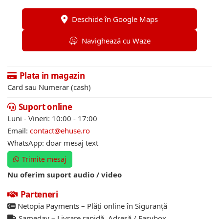
Deschide în Google Maps
Navighează cu Waze
Plata in magazin
Card sau Numerar (cash)
Suport online
Luni - Vineri: 10:00 - 17:00
Email:
contact@ehuse.ro
WhatsApp: doar mesaj text
Trimite mesaj
Nu oferim suport audio / video
Parteneri
Netopia Payments – Plăți online în Siguranță
Sameday – Livrare rapidă. Adresă / Easybox