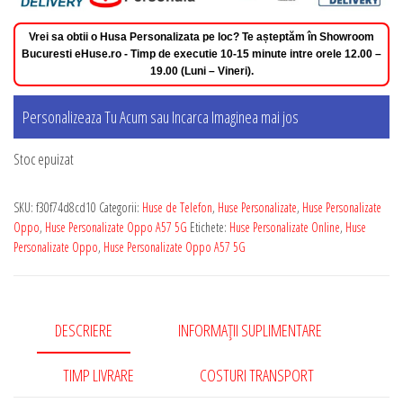
Vrei sa obtii o Husa Personalizata pe loc? Te așteptăm în Showroom
Bucuresti eHuse.ro - Timp de executie 10-15 minute intre orele 12.00 –
19.00 (Luni – Vineri).
Personalizeaza Tu Acum sau Incarca Imaginea mai jos
Stoc epuizat
SKU:
f30f74d8cd10
Categorii:
Huse de Telefon
,
Huse Personalizate
,
Huse Personalizate
Oppo
,
Huse Personalizate Oppo A57 5G
Etichete:
Huse Personalizate Online
,
Huse
Personalizate Oppo
,
Huse Personalizate Oppo A57 5G
DESCRIERE
INFORMAȚII SUPLIMENTARE
TIMP LIVRARE
COSTURI TRANSPORT