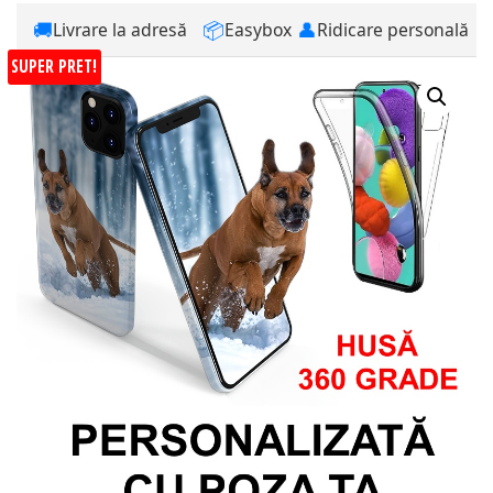
🚚
📦
👤
Livrare la adresă
Easybox
Ridicare personală
SUPER PRET!