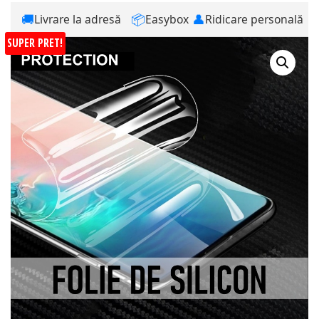
🚚
📦
👤
Livrare la adresă
Easybox
Ridicare personală
SUPER PRET!