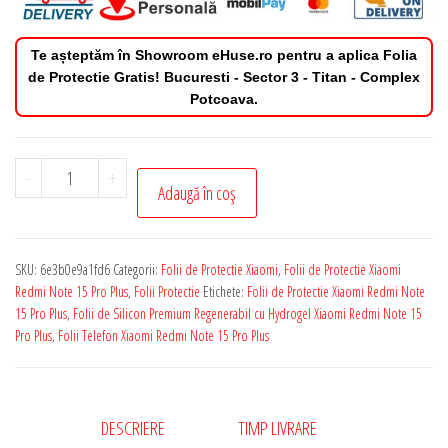
Te așteptăm în Showroom eHuse.ro pentru a aplica Folia
de Protectie Gratis! Bucuresti - Sector 3 - Titan - Complex
Potcoava.
Cantitate
-
+
Adaugă în coș
Folie
de
Protectie
SKU:
6e3b0e9a1fd6
Categorii:
Folii de Protectie Xiaomi
,
Folii de Protectie Xiaomi
Xiaomi
Redmi Note 15 Pro Plus
,
Folii Protectie
Etichete:
Folii de Protectie Xiaomi Redmi Note
Redmi
15 Pro Plus
,
Folii de Silicon Premium Regenerabil cu Hydrogel Xiaomi Redmi Note 15
Pro Plus
,
Folii Telefon Xiaomi Redmi Note 15 Pro Plus
Note
15
Pro
Plus
DESCRIERE
TIMP LIVRARE