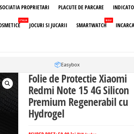
SOCIATIA PROPRIETARI
PLACUTE DE PARCARE
INDICATO
ITALIA
NOU!
OSMETICE
JOCURI SI JUCARII
SMARTWATCH
INCARCA
📦
Easybox
Folie de Protectie Xiaomi
Redmi Note 15 4G Silicon
Premium Regenerabil cu
Hydrogel