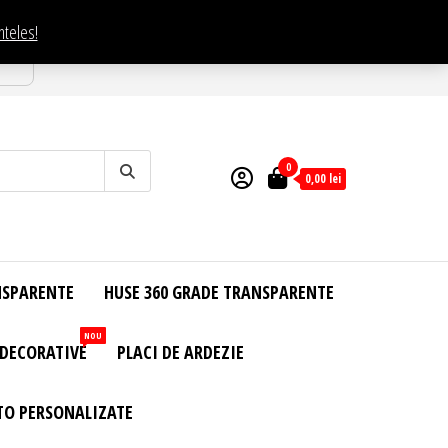
nteles!
esti
0
0,00
lei
NSPARENTE
HUSE 360 GRADE TRANSPARENTE
NOU
 DECORATIVE
PLACI DE ARDEZIE
TO PERSONALIZATE