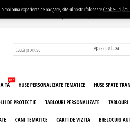
 o mai buna experienta de navigare, site-ul nostru foloseste
Cookie-uri
.
Am i
Te asteptam in Showroom eHuse.ro
. Constantin Brancusi Nr. 11 - Complex Potcoava, Sector 3 Titan - Bucur
Apasa pe Lupa
HOT
ZA TA
HUSE PERSONALIZATE TEMATICE
HUSE SPATE TRA
LII DE PROTECTIE
TABLOURI PERSONALIZATE
TABLOURI
ATE
CANI TEMATICE
CARTI DE VIZITA
BRELOCURI AU