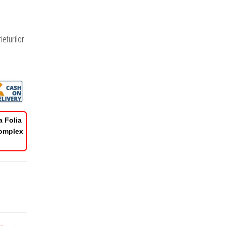
ieturilor
a Folia
Complex