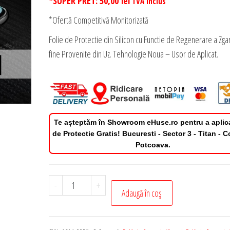
*SUPER PRET:
50,00
lei
TVA Inclus
*Ofertă Competitivă Monitorizată
Folie de Protectie din Silicon cu Functie de Regenerare a Zgar
fine Provenite din Uz. Tehnologie Noua – Usor de Aplicat.
Te așteptăm în Showroom eHuse.ro pentru a aplic
de Protectie Gratis! Bucuresti - Sector 3 - Titan - 
Potcoava.
Cantitate
-
+
Adaugă în coș
Folie
de
Protectie