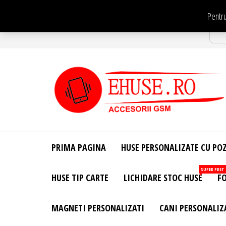
Sari
Pentru
la
Str
conținut
EHuse.ro –
EHuse.ro –
Huse
Site Oficial .
Personalizate
PRIMA PAGINA
HUSE PERSONALIZATE CU PO
Huse
Pentru Orice
Marca de
Personalizate
SUPER PRET
HUSE TIP CARTE
LICHIDARE STOC HUSE
FO
Telefon –
Diverse
Personalizari
MAGNETI PERSONALIZATI
CANI PERSONALIZ
– Accesorii
GSM