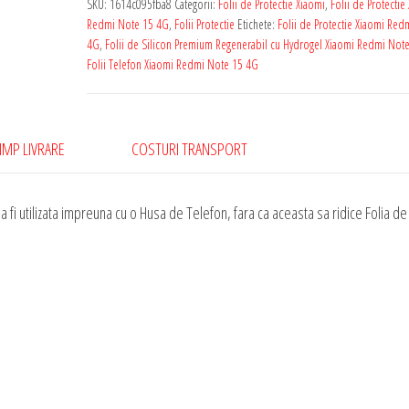
SKU:
1614c095fba8
Categorii:
Folii de Protectie Xiaomi
,
Folii de Protectie
Xiaomi
Redmi Note 15 4G
,
Folii Protectie
Etichete:
Folii de Protectie Xiaomi Red
Redmi
4G
,
Folii de Silicon Premium Regenerabil cu Hydrogel Xiaomi Redmi Not
Folii Telefon Xiaomi Redmi Note 15 4G
Note
15
4G
Silicon
IMP LIVRARE
COSTURI TRANSPORT
Premium
Regenerabil
 fi utilizata impreuna cu o Husa de Telefon, fara ca aceasta sa ridice Folia de
cu
Hydrogel