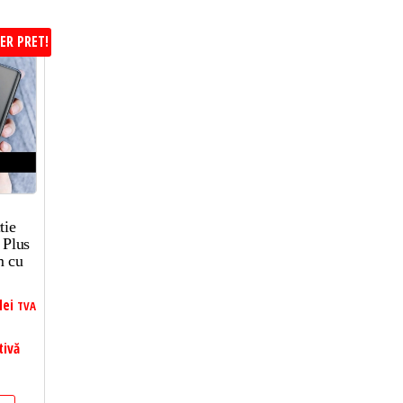
ER PRET!
tie
 Plus
m cu
lei
TVA
tivă