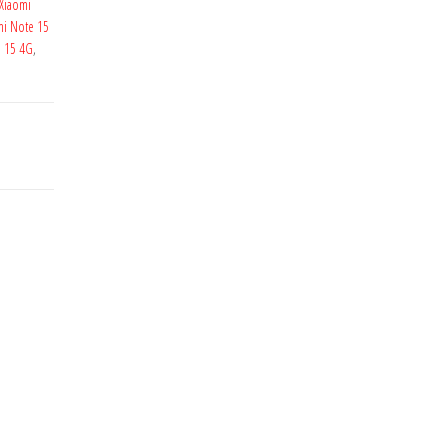
 Xiaomi
mi Note 15
e 15 4G
,