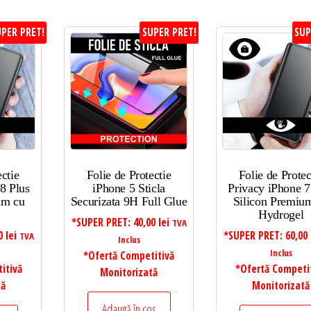
PER PRET!
SUPER PRET!
SUP
ectie
Folie de Protectie
Folie de Protec
8 Plus
iPhone 5 Sticla
Privacy iPhone 7
um cu
Securizata 9H Full Glue
Silicon Premiu
Hydrogel
*SUPER PRET:
40,00
lei
TVA
00
lei
*SUPER PRET:
60,00
TVA
Inclus
Inclus
*Ofertă Competitivă
itivă
*Ofertă Competi
Monitorizată
tă
Monitorizată
Adaugă în coș