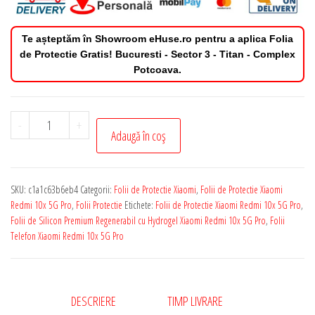
Te așteptăm în Showroom eHuse.ro pentru a aplica Folia
de Protectie Gratis! Bucuresti - Sector 3 - Titan - Complex
Potcoava.
Cantitate
-
+
Adaugă în coș
Folie
de
Protectie
SKU:
c1a1c63b6eb4
Categorii:
Folii de Protectie Xiaomi
,
Folii de Protectie Xiaomi
Xiaomi
Redmi 10x 5G Pro
,
Folii Protectie
Etichete:
Folii de Protectie Xiaomi Redmi 10x 5G Pro
,
Redmi
Folii de Silicon Premium Regenerabil cu Hydrogel Xiaomi Redmi 10x 5G Pro
,
Folii
Telefon Xiaomi Redmi 10x 5G Pro
10x
5G
Pro
Silicon
DESCRIERE
TIMP LIVRARE