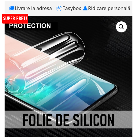
🚚
📦
👤
Livrare la adresă
Easybox
Ridicare personală
SUPER PRET!