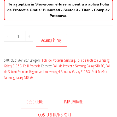
Te așteptăm în Showroom eHuse.ro pentru a aplica Folia
de Protectie Gratis! Bucuresti - Sector 3 - Titan - Complex
Potcoava.
Cantitate
-
+
Adaugă în coș
Folie
de
Protectie
SKU:
bf2c156919b7
Categorii:
Folii de Protectie Samsung
,
Folii de Protectie Samsung
Samsung
Galaxy S10 5G
,
Folii Protectie
Etichete:
Folii de Protectie Samsung Galaxy S10 5G
,
Folii
Galaxy
de Silicon Premium Regenerabil cu Hydrogel Samsung Galaxy S10 5G
,
Folii Telefon
Samsung Galaxy S10 5G
S10
5G
Silicon
Premium
DESCRIERE
TIMP LIVRARE
Regenerabil
COSTURI TRANSPORT
cu