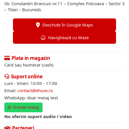
Str. Constantin Brancusi nr.11 – Complex Potcoava – Sector 3
– Titan – Bucuresti.
Deschide în Google Maps
Navighează cu Waze
Plata in magazin
Card sau Numerar (cash)
Suport online
Luni - Vineri: 10:00 - 17:00
Email:
contact@ehuse.ro
WhatsApp: doar mesaj text
Trimite mesaj
Nu oferim suport audio / video
Parteneri