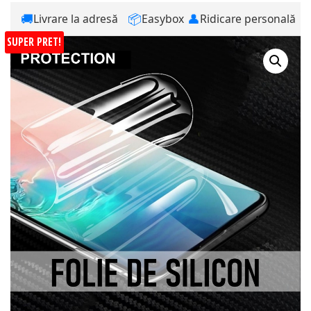
🚚
📦
👤
Livrare la adresă
Easybox
Ridicare personală
SUPER PRET!