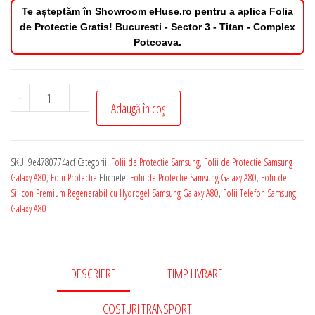
Te așteptăm în Showroom eHuse.ro pentru a aplica Folia
de Protectie Gratis! Bucuresti - Sector 3 - Titan - Complex
Potcoava.
Cantitate
-
+
Adaugă în coș
Folie
de
Protectie
SKU:
9e4780774acf
Categorii:
Folii de Protectie Samsung
,
Folii de Protectie Samsung
Samsung
Galaxy A80
,
Folii Protectie
Etichete:
Folii de Protectie Samsung Galaxy A80
,
Folii de
Galaxy
Silicon Premium Regenerabil cu Hydrogel Samsung Galaxy A80
,
Folii Telefon Samsung
Galaxy A80
A80
Silicon
Premium
Regenerabil
DESCRIERE
TIMP LIVRARE
cu
COSTURI TRANSPORT
Hydrogel