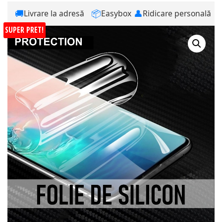
🚚
📦
👤
Livrare la adresă
Easybox
Ridicare personală
SUPER PRET!