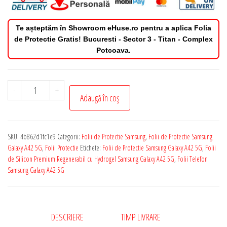
Te așteptăm în Showroom eHuse.ro pentru a aplica Folia
de Protectie Gratis! Bucuresti - Sector 3 - Titan - Complex
Potcoava.
Cantitate
-
+
Adaugă în coș
Folie
de
Protectie
SKU:
4b862d1fc1e9
Categorii:
Folii de Protectie Samsung
,
Folii de Protectie Samsung
Samsung
Galaxy A42 5G
,
Folii Protectie
Etichete:
Folii de Protectie Samsung Galaxy A42 5G
,
Folii
Galaxy
de Silicon Premium Regenerabil cu Hydrogel Samsung Galaxy A42 5G
,
Folii Telefon
Samsung Galaxy A42 5G
A42
5G
Silicon
Premium
DESCRIERE
TIMP LIVRARE