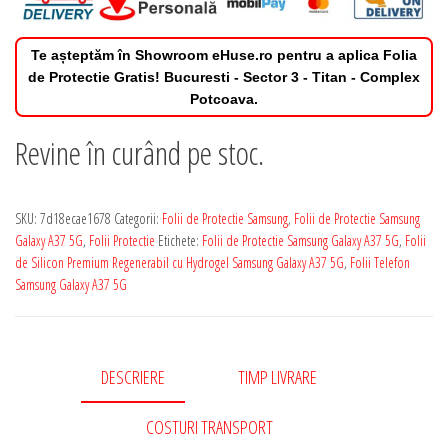
Te așteptăm în Showroom eHuse.ro pentru a aplica Folia
de Protectie Gratis! Bucuresti - Sector 3 - Titan - Complex
Potcoava.
Revine în curând pe stoc.
SKU:
7d18ecae1678
Categorii:
Folii de Protectie Samsung
,
Folii de Protectie Samsung
Galaxy A37 5G
,
Folii Protectie
Etichete:
Folii de Protectie Samsung Galaxy A37 5G
,
Folii
de Silicon Premium Regenerabil cu Hydrogel Samsung Galaxy A37 5G
,
Folii Telefon
Samsung Galaxy A37 5G
DESCRIERE
TIMP LIVRARE
COSTURI TRANSPORT