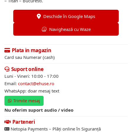
– Titan – Bucuresti.
Deschide în Google Maps
Navighează cu Waze
Plata in magazin
Card sau Numerar (cash)
Suport online
Luni - Vineri: 10:00 - 17:00
Email:
contact@ehuse.ro
WhatsApp: doar mesaj text
Trimite mesaj
Nu oferim suport audio / video
Parteneri
Netopia Payments – Plăți online în Siguranță