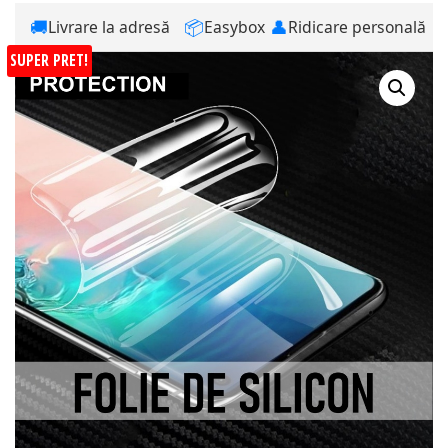
🚚
📦
👤
Livrare la adresă
Easybox
Ridicare personală
SUPER PRET!