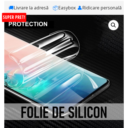
🚚
📦
👤
Livrare la adresă
Easybox
Ridicare personală
SUPER PRET!