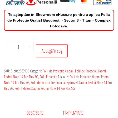
Te așteptăm în Showroom eHuse.ro pentru a aplica Folia
de Protectie Gratis! Bucuresti - Sector 3 - Titan - Complex
Potcoava.
Cantitate
-
+
Adaugă în coș
Folie
de
Protectie
SKU:
61e0c2568936
Categorii:
Folii de Protectie Xiaomi
,
Folii de Protectie Xiaomi
Privacy
Redmi Note 14 Pro Plus 5G
,
Folii Protectie
Etichete:
Folii de Protectie Xiaomi Redmi
Xiaomi
Note 14 Pro Plus 5G
,
Folii de Silicon Premium cu Hydrogel Xiaomi Redmi Note 14 Pro
Plus 5G
,
Folii Telefon Xiaomi Redmi Note 14 Pro Plus 5G
Redmi
Note
14
Pro
DESCRIERE
TIMP LIVRARE