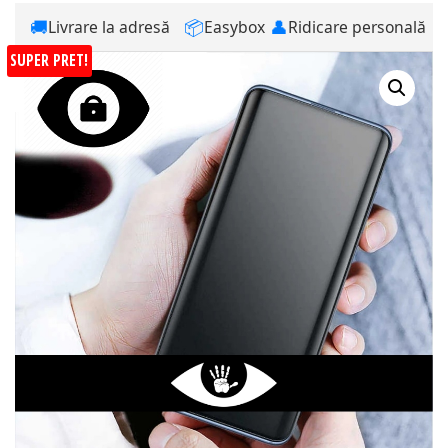
🚚
📦
👤
Livrare la adresă
Easybox
Ridicare personală
SUPER PRET!