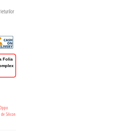
ieturilor
a Folia
Complex
e Oppo
i de Silicon