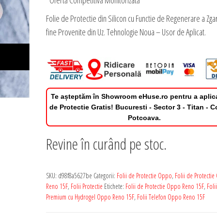
*Ofertă Competitivă Monitorizată
Folie de Protectie din Silicon cu Functie de Regenerare a Zgar
fine Provenite din Uz. Tehnologie Noua – Usor de Aplicat.
Te așteptăm în Showroom eHuse.ro pentru a aplic
de Protectie Gratis! Bucuresti - Sector 3 - Titan - 
Potcoava.
Revine în curând pe stoc.
SKU:
d98f8a5627be
Categorii:
Folii de Protectie Oppo
,
Folii de Protecti
Reno 15F
,
Folii Protectie
Etichete:
Folii de Protectie Oppo Reno 15F
,
Foli
Premium cu Hydrogel Oppo Reno 15F
,
Folii Telefon Oppo Reno 15F