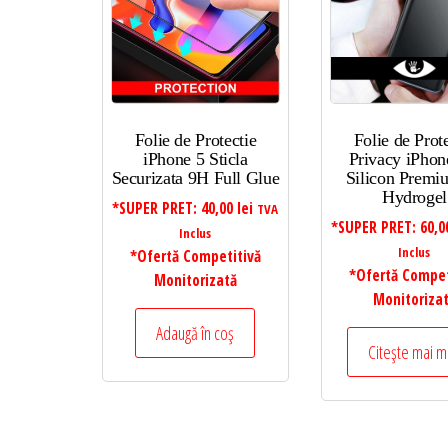
Folie de Protectie
Folie de Prot
iPhone 5 Sticla
Privacy iPho
Securizata 9H Full Glue
Silicon Premi
Hydrogel
*SUPER PRET:
40,00
lei
TVA
*SUPER PRET:
60,
Inclus
Inclus
*Ofertă Competitivă
*Ofertă Compet
Monitorizată
Monitoriza
Adaugă în coș
Citește mai m