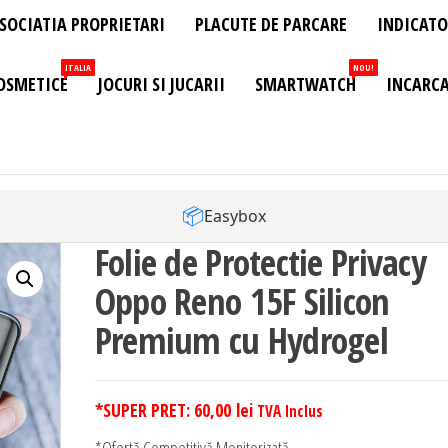
SOCIATIA PROPRIETARI
PLACUTE DE PARCARE
INDICATO
ITALIA
NOU!
OSMETICE
JOCURI SI JUCARII
SMARTWATCH
INCARCA
📦
Easybox
Folie de Protectie Privacy
Oppo Reno 15F Silicon
Premium cu Hydrogel
*SUPER PRET:
60,00
lei
TVA Inclus