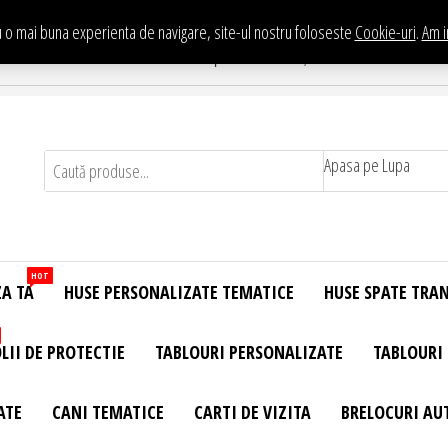
 o mai buna experienta de navigare, site-ul nostru foloseste
Cookie-uri
.
Am i
Te asteptam in Showroom eHuse.ro
. Constantin Brancusi Nr. 11 - Complex Potcoava, Sector 3 Titan - Bucur
Apasa pe Lupa
HOT
ZA TA
HUSE PERSONALIZATE TEMATICE
HUSE SPATE TRA
LII DE PROTECTIE
TABLOURI PERSONALIZATE
TABLOURI
ATE
CANI TEMATICE
CARTI DE VIZITA
BRELOCURI AU