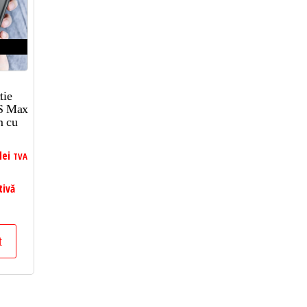
tie
XS Max
m cu
lei
TVA
tivă
t