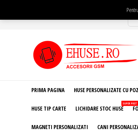
Sari
Pentru
la
Str
conținut
EHuse.ro –
EHuse.ro –
Huse
Site Oficial .
Personalizate
PRIMA PAGINA
HUSE PERSONALIZATE CU PO
Huse
Pentru Orice
Marca de
Personalizate
SUPER PRET
HUSE TIP CARTE
LICHIDARE STOC HUSE
FO
Telefon –
Diverse
Personalizari
MAGNETI PERSONALIZATI
CANI PERSONALIZ
– Accesorii
GSM