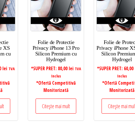
ectie
Folie de Protectie
Folie de Protec
ne XS
Privacy iPhone 13 Pro
Privacy iPhone 
um cu
Silicon Premium cu
Silicon Premiu
Hydrogel
Hydrogel
00
lei
*SUPER PRET:
80,00
lei
*SUPER PRET:
60,00
TVA
TVA
Inclus
Inclus
itivă
*Ofertă Competitivă
*Ofertă Competi
tă
Monitorizată
Monitorizată
ult
Citește mai mult
Citește mai mul