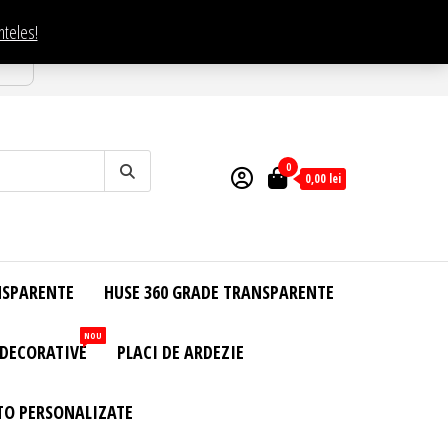
nteles!
esti
0
0,00
lei
NSPARENTE
HUSE 360 GRADE TRANSPARENTE
NOU
 DECORATIVE
PLACI DE ARDEZIE
TO PERSONALIZATE