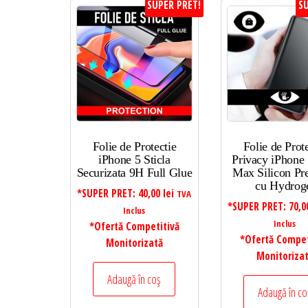
SUPER PRET!
SU
Folie de Protectie
Folie de Prot
iPhone 5 Sticla
Privacy iPhone 
Securizata 9H Full Glue
Max Silicon P
cu Hydrog
*SUPER PRET:
40,00
lei
TVA
*SUPER PRET:
70,
Inclus
Inclus
*Ofertă Competitivă
*Ofertă Compet
Monitorizată
Monitoriza
Adaugă în coș
Adaugă în co