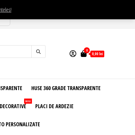
nteles!
esti
0
0,00
lei
NSPARENTE
HUSE 360 GRADE TRANSPARENTE
NOU
 DECORATIVE
PLACI DE ARDEZIE
TO PERSONALIZATE