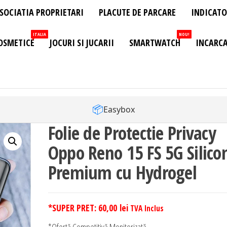
SOCIATIA PROPRIETARI
PLACUTE DE PARCARE
INDICATO
ITALIA
NOU!
OSMETICE
JOCURI SI JUCARII
SMARTWATCH
INCARCA
📦
Easybox
Folie de Protectie Privacy
Oppo Reno 15 FS 5G Silico
Premium cu Hydrogel
*SUPER PRET:
60,00
lei
TVA Inclus