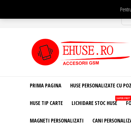
Sari
Pentru
la
Str
conținut
EHuse.ro –
EHuse.ro –
Huse
Site Oficial .
Personalizate
PRIMA PAGINA
HUSE PERSONALIZATE CU PO
Huse
Pentru Orice
Marca de
Personalizate
SUPER PRET
HUSE TIP CARTE
LICHIDARE STOC HUSE
FO
Telefon –
Diverse
Personalizari
MAGNETI PERSONALIZATI
CANI PERSONALIZ
– Accesorii
GSM