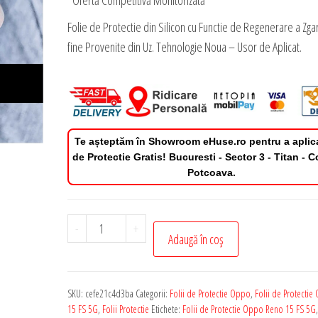
*Ofertă Competitivă Monitorizată
Folie de Protectie din Silicon cu Functie de Regenerare a Zgar
fine Provenite din Uz. Tehnologie Noua – Usor de Aplicat.
Te așteptăm în Showroom eHuse.ro pentru a aplic
de Protectie Gratis! Bucuresti - Sector 3 - Titan - 
Potcoava.
Cantitate
-
+
Adaugă în coș
Folie
de
Protectie
SKU:
cefe21c4d3ba
Categorii:
Folii de Protectie Oppo
,
Folii de Protecti
Privacy
15 FS 5G
,
Folii Protectie
Etichete:
Folii de Protectie Oppo Reno 15 FS 5G