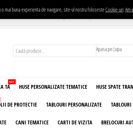
 o mai buna experienta de navigare, site-ul nostru foloseste
Cookie-uri
.
Am i
Te asteptam in Showroom eHuse.ro
. Constantin Brancusi Nr. 11 - Complex Potcoava, Sector 3 Titan - Bucur
Apasa pe Lupa
HOT
ZA TA
HUSE PERSONALIZATE TEMATICE
HUSE SPATE TRA
LII DE PROTECTIE
TABLOURI PERSONALIZATE
TABLOURI
ATE
CANI TEMATICE
CARTI DE VIZITA
BRELOCURI AU