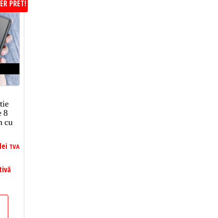
ER PRET!
tie
e 8
m cu
lei
TVA
tivă