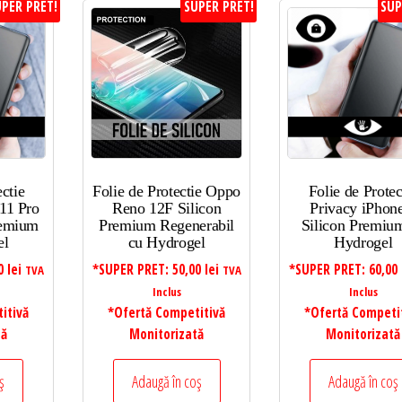
PER PRET!
SUPER PRET!
SUP
ectie
Folie de Protectie Oppo
Folie de Protec
11 Pro
Reno 12F Silicon
Privacy iPhon
remium
Premium Regenerabil
Silicon Premiu
el
cu Hydrogel
Hydrogel
00
lei
*SUPER PRET:
50,00
lei
*SUPER PRET:
60,00
TVA
TVA
Inclus
Inclus
itivă
*Ofertă Competitivă
*Ofertă Competi
tă
Monitorizată
Monitorizată
ș
Adaugă în coș
Adaugă în coș