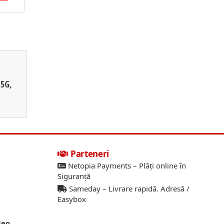
 5G,
Parteneri
Netopia Payments – Plăți online în
Siguranță
Sameday – Livrare rapidă. Adresă /
Easybox
deo