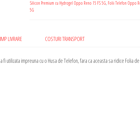
Oppo
Silicon Premium cu Hydrogel Oppo Reno 15 FS 5G
,
Folii Telefon Oppo R
5G
Reno
15
FS
5G
IMP LIVRARE
COSTURI TRANSPORT
Silicon
Premium
 fi utilizata impreuna cu o Husa de Telefon, fara ca aceasta sa ridice Folia de
cu
Hydrogel