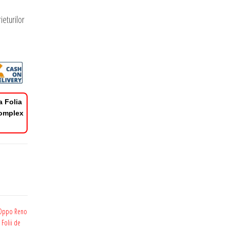
ieturilor
a Folia
Complex
e Oppo Reno
,
Folii de