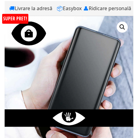
🚚
📦
👤
Livrare la adresă
Easybox
Ridicare personală
SUPER PRET!