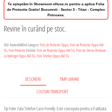
Te așteptăm în Showroom eHuse.ro pentru a aplica Folia
de Protectie Gratis! Bucuresti - Sector 3 - Titan - Complex
Potcoava.
Revine în curând pe stoc.
SKU:
feadee8400e6
Categorii:
Folii de Protectie Oppo
,
Folii de Protectie Oppo A6X
5G
,
Folii Protectie
Etichete:
Folii de Protectie Oppo A6X 5G
,
Folii de Silicon Premium
cu Hydrogel Oppo A6X 5G
,
Folii Telefon Oppo A6X 5G
DESCRIERE
TIMP LIVRARE
COSTURI TRANSPORT
Tip Folie: Fata Telefon Case Frendly. Este conceputa pentru a fi utilizata