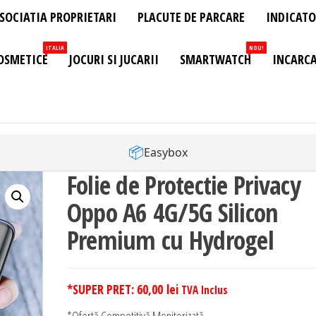
SOCIATIA PROPRIETARI
PLACUTE DE PARCARE
INDICATO
ITALIA
NOU!
OSMETICE
JOCURI SI JUCARII
SMARTWATCH
INCARCA
📦
Easybox
Folie de Protectie Privacy
Oppo A6 4G/5G Silicon
Premium cu Hydrogel
*SUPER PRET:
60,00
lei
TVA Inclus