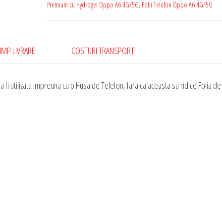
Oppo
Premium cu Hydrogel Oppo A6 4G/5G
,
Folii Telefon Oppo A6 4G/5G
A6
4G/5G
Silicon
IMP LIVRARE
COSTURI TRANSPORT
Premium
cu
 fi utilizata impreuna cu o Husa de Telefon, fara ca aceasta sa ridice Folia de
Hydrogel