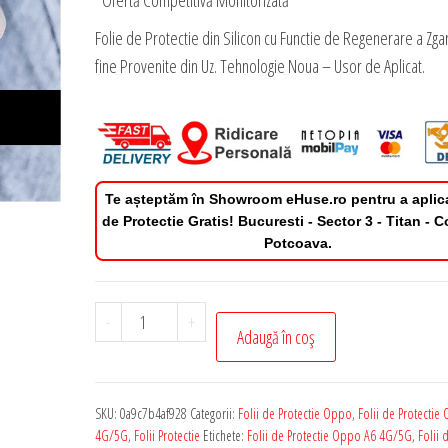
*Ofertă Competitivă Monitorizată
Folie de Protectie din Silicon cu Functie de Regenerare a Zgar
fine Provenite din Uz. Tehnologie Noua – Usor de Aplicat.
Te așteptăm în Showroom eHuse.ro pentru a aplic
de Protectie Gratis! Bucuresti - Sector 3 - Titan - 
Potcoava.
Cantitate
-
+
Adaugă în coș
Folie
de
Protectie
SKU:
0a9c7b4af928
Categorii:
Folii de Protectie Oppo
,
Folii de Protectie
Privacy
4G/5G
,
Folii Protectie
Etichete:
Folii de Protectie Oppo A6 4G/5G
,
Folii 