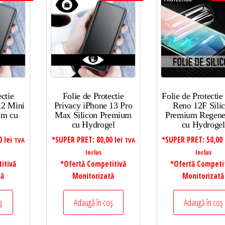
ectie
Folie de Protectie
Folie de Protecti
12 Mini
Privacy iPhone 13 Pro
Reno 12F Sili
um cu
Max Silicon Premium
Premium Regene
cu Hydrogel
cu Hydrogel
00
lei
*SUPER PRET:
80,00
lei
*SUPER PRET:
50,00
TVA
TVA
Inclus
Inclus
itivă
*Ofertă Competitivă
*Ofertă Competi
tă
Monitorizată
Monitorizată
ș
Adaugă în coș
Adaugă în coș