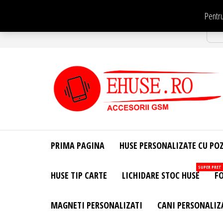
Sari
Pentru
la
Str
conținut
EHuse.ro –
EHuse.ro –
Huse
Site Oficial .
Personalizate
PRIMA PAGINA
HUSE PERSONALIZATE CU PO
Huse
Pentru Orice
Marca de
Personalizate
SUPER PRET
HUSE TIP CARTE
LICHIDARE STOC HUSE
FO
Telefon –
Diverse
Personalizari
MAGNETI PERSONALIZATI
CANI PERSONALIZ
– Accesorii
GSM