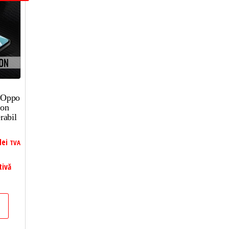
e Oppo
con
rabil
lei
TVA
tivă