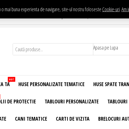
 o mai buna experienta de navigare, site-ul nostru foloseste
Cookie-uri
.
Am i
Te asteptam in Showroom eHuse.ro
. Constantin Brancusi Nr. 11 - Complex Potcoava, Sector 3 Titan - Bucur
Apasa pe Lupa
HOT
ZA TA
HUSE PERSONALIZATE TEMATICE
HUSE SPATE TRA
LII DE PROTECTIE
TABLOURI PERSONALIZATE
TABLOURI
ATE
CANI TEMATICE
CARTI DE VIZITA
BRELOCURI AU