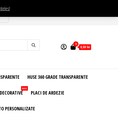
nteles!
esti
0
0,00
lei
NSPARENTE
HUSE 360 GRADE TRANSPARENTE
NOU
 DECORATIVE
PLACI DE ARDEZIE
TO PERSONALIZATE