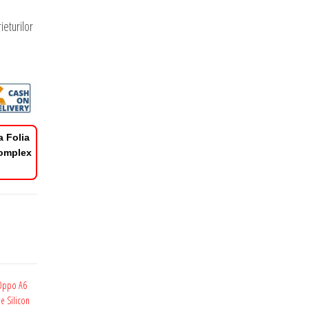
ieturilor
a Folia
Complex
 Oppo A6
de Silicon