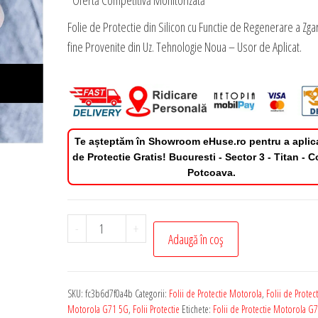
*Ofertă Competitivă Monitorizată
Folie de Protectie din Silicon cu Functie de Regenerare a Zgar
fine Provenite din Uz. Tehnologie Noua – Usor de Aplicat.
Te așteptăm în Showroom eHuse.ro pentru a aplic
de Protectie Gratis! Bucuresti - Sector 3 - Titan - 
Potcoava.
Cantitate
-
+
Adaugă în coș
Folie
de
Protectie
SKU:
fc3b6d7f0a4b
Categorii:
Folii de Protectie Motorola
,
Folii de Protect
Privacy
Motorola G71 5G
,
Folii Protectie
Etichete:
Folii de Protectie Motorola G