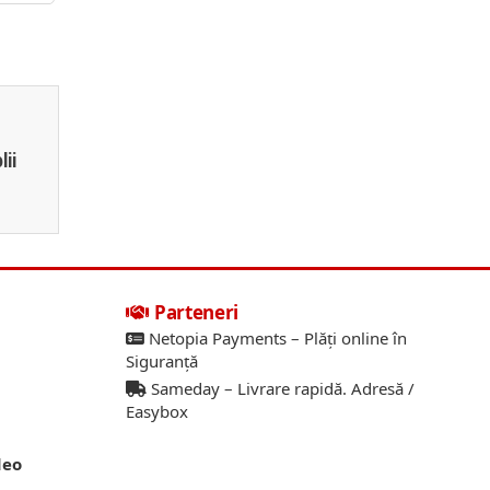
lii
Parteneri
Netopia Payments – Plăți online în
Siguranță
Sameday – Livrare rapidă. Adresă /
Easybox
deo