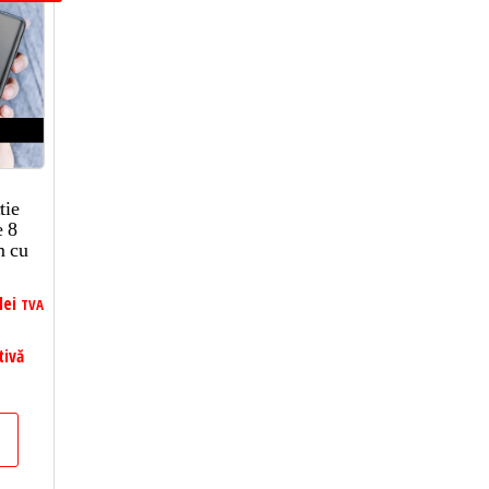
tie
e 8
m cu
lei
TVA
tivă