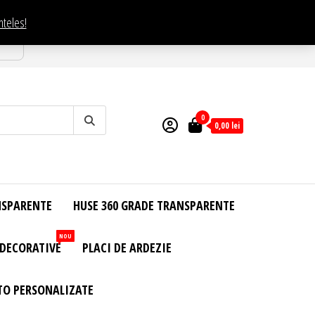
nteles!
esti
0
0,00
lei
NSPARENTE
HUSE 360 GRADE TRANSPARENTE
NOU
 DECORATIVE
PLACI DE ARDEZIE
TO PERSONALIZATE