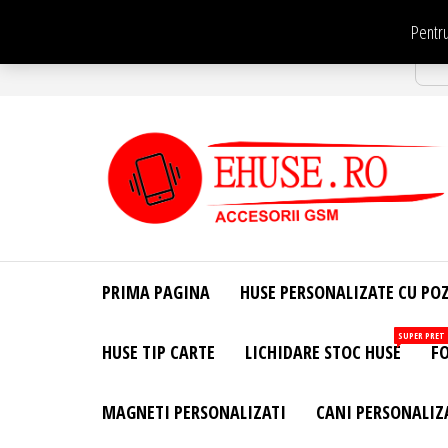
Sari
Pentru
la
Str
conținut
EHuse.ro –
EHuse.ro –
Huse
Site Oficial .
Personalizate
PRIMA PAGINA
HUSE PERSONALIZATE CU PO
Huse
Pentru Orice
Marca de
Personalizate
SUPER PRET
HUSE TIP CARTE
LICHIDARE STOC HUSE
FO
Telefon –
Diverse
Personalizari
MAGNETI PERSONALIZATI
CANI PERSONALIZ
– Accesorii
GSM