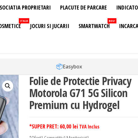
SOCIATIA PROPRIETARI
PLACUTE DE PARCARE
INDICATO
ITALIA
NOU!
OSMETICE
JOCURI SI JUCARII
SMARTWATCH
INCARCA
📦
Easybox
Folie de Protectie Privacy
Motorola G71 5G Silicon
Premium cu Hydrogel
*SUPER PRET:
60,00
lei
TVA Inclus