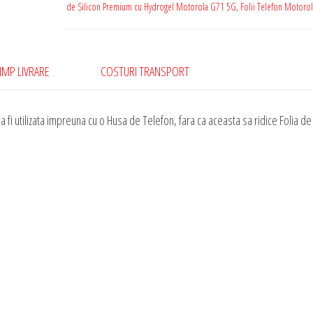
Motorola
de Silicon Premium cu Hydrogel Motorola G71 5G
,
Folii Telefon Motoro
G71
5G
Silicon
IMP LIVRARE
COSTURI TRANSPORT
Premium
cu
 fi utilizata impreuna cu o Husa de Telefon, fara ca aceasta sa ridice Folia de
Hydrogel