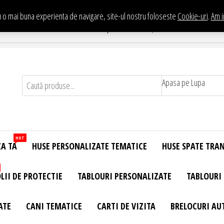
 o mai buna experienta de navigare, site-ul nostru foloseste
Cookie-uri
.
Am i
Te asteptam in Showroom eHuse.ro
. Constantin Brancusi Nr. 11 - Complex Potcoava, Sector 3 Titan - Bucur
Apasa pe Lupa
HOT
ZA TA
HUSE PERSONALIZATE TEMATICE
HUSE SPATE TRA
LII DE PROTECTIE
TABLOURI PERSONALIZATE
TABLOURI
ATE
CANI TEMATICE
CARTI DE VIZITA
BRELOCURI AU