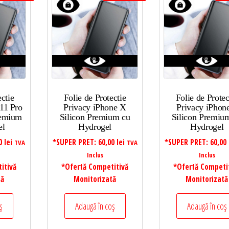
ectie
Folie de Protectie
Folie de Protec
11 Pro
Privacy iPhone X
Privacy iPhon
remium
Silicon Premium cu
Silicon Premiu
el
Hydrogel
Hydrogel
00
lei
*SUPER PRET:
60,00
lei
*SUPER PRET:
60,00
TVA
TVA
Inclus
Inclus
itivă
*Ofertă Competitivă
*Ofertă Competi
tă
Monitorizată
Monitorizată
ș
Adaugă în coș
Adaugă în coș