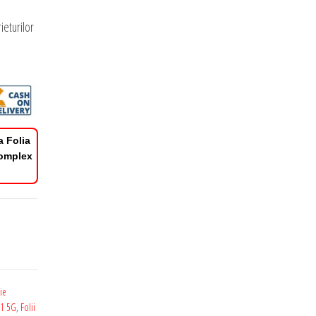
ieturilor
a Folia
Complex
ie
71 5G
,
Folii