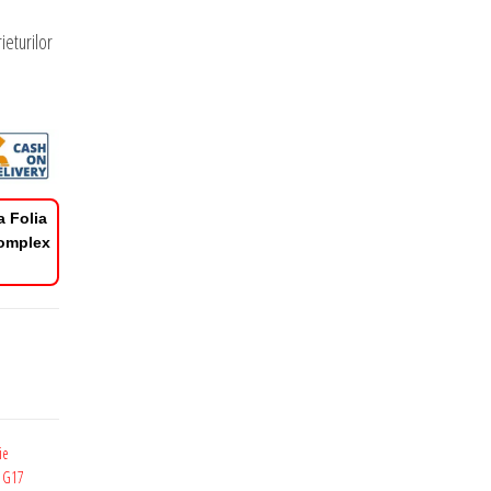
ieturilor
a Folia
Complex
ie
a G17