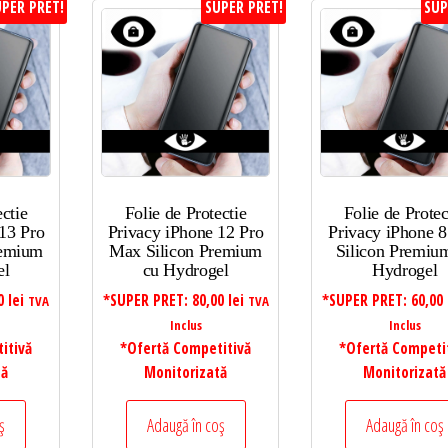
PER PRET!
SUPER PRET!
SUP
ectie
Folie de Protectie
Folie de Protec
13 Pro
Privacy iPhone 12 Pro
Privacy iPhone 8
remium
Max Silicon Premium
Silicon Premiu
el
cu Hydrogel
Hydrogel
00
lei
*SUPER PRET:
80,00
lei
*SUPER PRET:
60,00
TVA
TVA
Inclus
Inclus
itivă
*Ofertă Competitivă
*Ofertă Competi
tă
Monitorizată
Monitorizată
ș
Adaugă în coș
Adaugă în coș