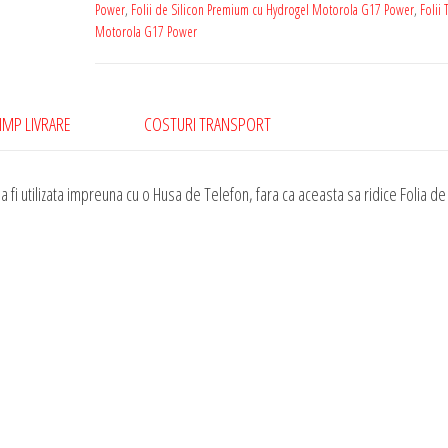
Motorola
Power
,
Folii de Silicon Premium cu Hydrogel Motorola G17 Power
,
Folii 
Motorola G17 Power
G17
Power
Silicon
Premium
IMP LIVRARE
COSTURI TRANSPORT
cu
Hydrogel
 fi utilizata impreuna cu o Husa de Telefon, fara ca aceasta sa ridice Folia de