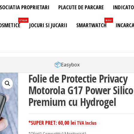
SOCIATIA PROPRIETARI
PLACUTE DE PARCARE
INDICATO
ITALIA
NOU!
OSMETICE
JOCURI SI JUCARII
SMARTWATCH
INCARCA
📦
Easybox
Folie de Protectie Privacy
Motorola G17 Power Silic
Premium cu Hydrogel
*SUPER PRET:
60,00
lei
TVA Inclus