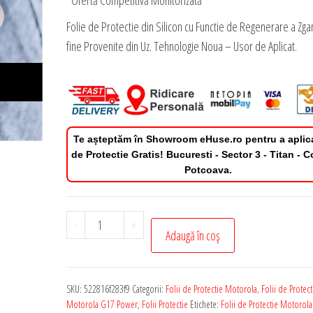
*Ofertă Competitivă Monitorizată
Folie de Protectie din Silicon cu Functie de Regenerare a Zgar
fine Provenite din Uz. Tehnologie Noua – Usor de Aplicat.
Te așteptăm în Showroom eHuse.ro pentru a aplic
de Protectie Gratis! Bucuresti - Sector 3 - Titan - 
Potcoava.
Cantitate
-
+
Adaugă în coș
Folie
de
Protectie
SKU:
522816f283f9
Categorii:
Folii de Protectie Motorola
,
Folii de Protect
Privacy
Motorola G17 Power
,
Folii Protectie
Etichete:
Folii de Protectie Motorol