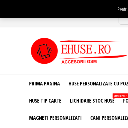
Sari
Pentru
la
Str
conținut
EHuse.ro –
EHuse.ro –
Huse
Site Oficial .
Personalizate
PRIMA PAGINA
HUSE PERSONALIZATE CU PO
Huse
Pentru Orice
Marca de
Personalizate
SUPER PRET
HUSE TIP CARTE
LICHIDARE STOC HUSE
FO
Telefon –
Diverse
Personalizari
MAGNETI PERSONALIZATI
CANI PERSONALIZ
– Accesorii
GSM