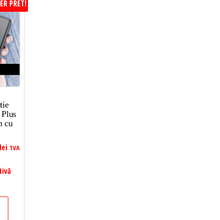
ER PRET!
tie
 Plus
m cu
lei
TVA
tivă