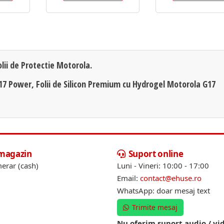
olii de Protectie Motorola.
G17 Power, Folii de Silicon Premium cu Hydrogel Motorola G17
 magazin
Suport online
erar (cash)
Luni - Vineri: 10:00 - 17:00
Email:
contact@ehuse.ro
WhatsApp: doar mesaj text
Trimite mesaj
Nu oferim suport audio / vi