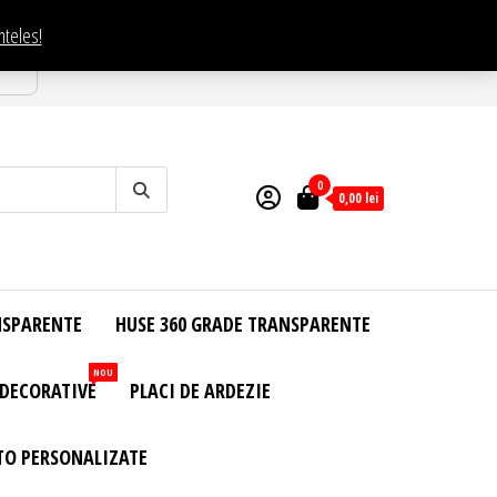
nteles!
esti
0
0,00
lei
NSPARENTE
HUSE 360 GRADE TRANSPARENTE
NOU
 DECORATIVE
PLACI DE ARDEZIE
TO PERSONALIZATE