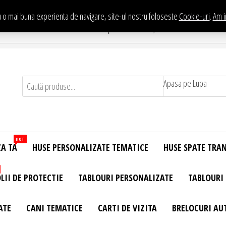
 o mai buna experienta de navigare, site-ul nostru foloseste
Cookie-uri
.
Am i
Te asteptam in Showroom eHuse.ro
. Constantin Brancusi Nr. 11 - Complex Potcoava, Sector 3 Titan - Bucur
Apasa pe Lupa
HOT
ZA TA
HUSE PERSONALIZATE TEMATICE
HUSE SPATE TRA
LII DE PROTECTIE
TABLOURI PERSONALIZATE
TABLOURI
ATE
CANI TEMATICE
CARTI DE VIZITA
BRELOCURI AU