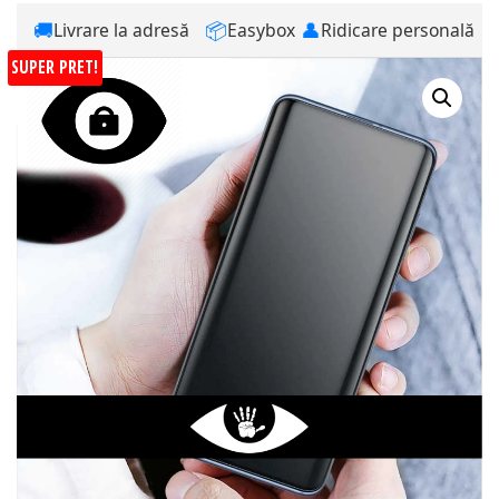
🚚
📦
👤
Livrare la adresă
Easybox
Ridicare personală
SUPER PRET!