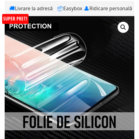
🚚
📦
👤
Livrare la adresă
Easybox
Ridicare personală
SUPER PRET!