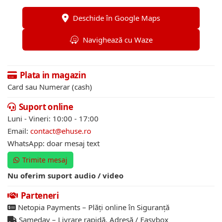
Deschide în Google Maps
Navighează cu Waze
Plata in magazin
Card sau Numerar (cash)
Suport online
Luni - Vineri: 10:00 - 17:00
Email:
contact@ehuse.ro
WhatsApp: doar mesaj text
Trimite mesaj
Nu oferim suport audio / video
Parteneri
Netopia Payments – Plăți online în Siguranță
Sameday – Livrare rapidă. Adresă / Easybox