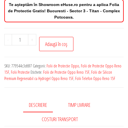
Te așteptăm în Showroom eHuse.ro pentru a aplica Folia
de Protectie Gratis! Bucuresti - Sector 3 - Titan - Complex
Potcoava.
Cantitate
-
+
Adaugă în coș
Folie
de
Protectie
SKU:
779544c3d697
Categorii:
Folii de Protectie Oppo
,
Folii de Protectie Oppo Reno
Oppo
15F
,
Folii Protectie
Etichete:
Folii de Protectie Oppo Reno 15F
,
Folii de Silicon
Reno
Premium Regenerabil cu Hydrogel Oppo Reno 15F
,
Folii Telefon Oppo Reno 15F
15F
Silicon
Premium
DESCRIERE
TIMP LIVRARE
Regenerabil
cu
COSTURI TRANSPORT
Hydrogel