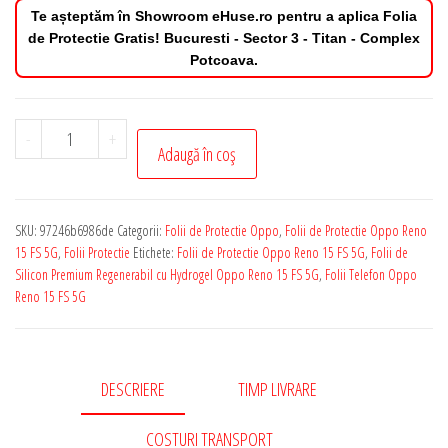
Te așteptăm în Showroom eHuse.ro pentru a aplica Folia
de Protectie Gratis! Bucuresti - Sector 3 - Titan - Complex
Potcoava.
Cantitate
-
+
Adaugă în coș
Folie
de
Protectie
SKU:
97246b6986de
Categorii:
Folii de Protectie Oppo
,
Folii de Protectie Oppo Reno
Oppo
15 FS 5G
,
Folii Protectie
Etichete:
Folii de Protectie Oppo Reno 15 FS 5G
,
Folii de
Reno
Silicon Premium Regenerabil cu Hydrogel Oppo Reno 15 FS 5G
,
Folii Telefon Oppo
Reno 15 FS 5G
15
FS
5G
Silicon
DESCRIERE
TIMP LIVRARE
Premium
COSTURI TRANSPORT
Regenerabil