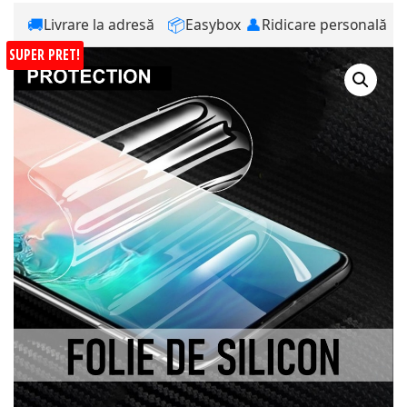
🚚
📦
👤
Livrare la adresă
Easybox
Ridicare personală
SUPER PRET!