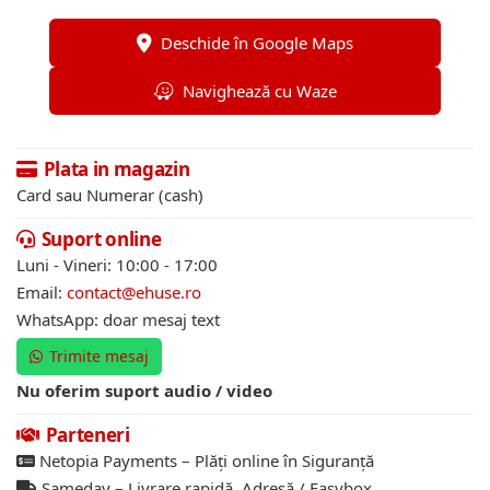
Deschide în Google Maps
Navighează cu Waze
Plata in magazin
Card sau Numerar (cash)
Suport online
Luni - Vineri: 10:00 - 17:00
Email:
contact@ehuse.ro
WhatsApp: doar mesaj text
Trimite mesaj
Nu oferim suport audio / video
Parteneri
Netopia Payments – Plăți online în Siguranță
Sameday – Livrare rapidă. Adresă / Easybox