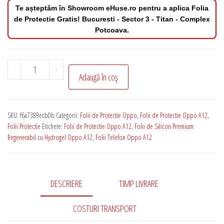
Te așteptăm în Showroom eHuse.ro pentru a aplica Folia
de Protectie Gratis! Bucuresti - Sector 3 - Titan - Complex
Potcoava.
Cantitate
-
+
Adaugă în coș
Folie
de
Protectie
SKU:
f6a7389ecb0b
Categorii:
Folii de Protectie Oppo
,
Folii de Protectie Oppo A12
,
Oppo
Folii Protectie
Etichete:
Folii de Protectie Oppo A12
,
Folii de Silicon Premium
A12
Regenerabil cu Hydrogel Oppo A12
,
Folii Telefon Oppo A12
Silicon
Premium
Regenerabil
DESCRIERE
TIMP LIVRARE
cu
Hydrogel
COSTURI TRANSPORT