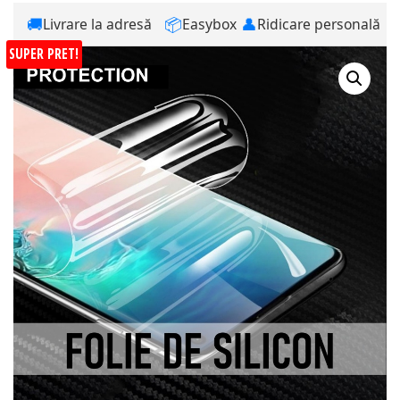
🚚
📦
👤
Livrare la adresă
Easybox
Ridicare personală
SUPER PRET!