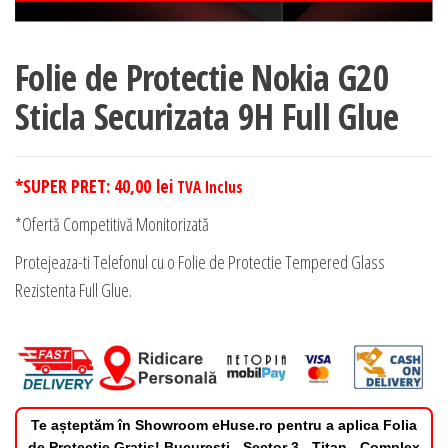
Folie de Protectie Nokia G20
Sticla Securizata 9H Full Glue
*SUPER PRET:
40,00
lei
TVA Inclus
*Ofertă Competitivă Monitorizată
Protejeaza-ti Telefonul cu o Folie de Protectie Tempered Glass
Rezistenta Full Glue.
Te așteptăm în Showroom eHuse.ro pentru a aplica Folia
de Protectie Gratis! Bucuresti - Sector 3 - Titan - Complex