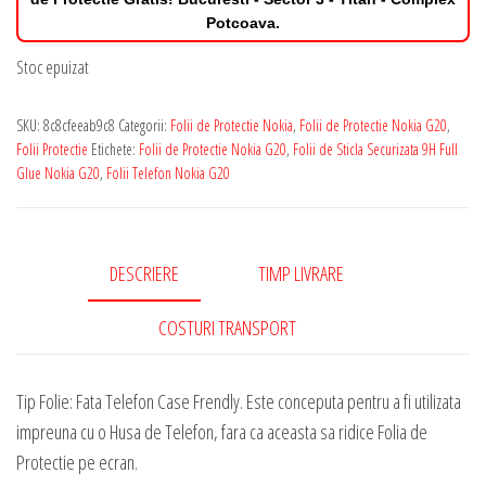
Potcoava.
Stoc epuizat
SKU:
8c8cfeeab9c8
Categorii:
Folii de Protectie Nokia
,
Folii de Protectie Nokia G20
,
Folii Protectie
Etichete:
Folii de Protectie Nokia G20
,
Folii de Sticla Securizata 9H Full
Glue Nokia G20
,
Folii Telefon Nokia G20
DESCRIERE
TIMP LIVRARE
COSTURI TRANSPORT
Tip Folie: Fata Telefon Case Frendly. Este conceputa pentru a fi utilizata
impreuna cu o Husa de Telefon, fara ca aceasta sa ridice Folia de
Protectie pe ecran.